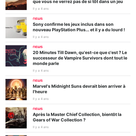
que vous ne verrez pas de si tôt dans un jeu
Il y a 4 ans
NEWS
Sony confirme les jeux inclus dans son
nouveau PlayStation Plus... et il y a du lourd !
Il y a 4 ans
NEWS
20 Minutes Till Dawn, qu'est-ce que c'est ? Le
successeur de Vampire Survivors dont tout le
monde parle
Il y a 4 ans
NEWS
Marvel's Midnight Suns devrait bien arriver à
l'heure
Il y a 4 ans
NEWS
Après la Master Chief Collection, bientôt la
Gears of War Collection ?
Il y a 4 ans