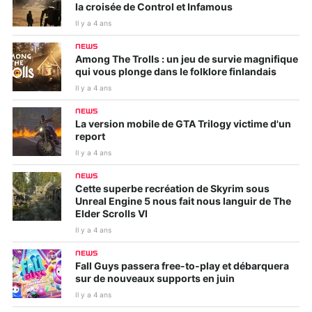
la croisée de Control et Infamous
Il y a 4 ans
NEWS
Among The Trolls : un jeu de survie magnifique
qui vous plonge dans le folklore finlandais
Il y a 4 ans
NEWS
La version mobile de GTA Trilogy victime d'un
report
Il y a 4 ans
NEWS
Cette superbe recréation de Skyrim sous
Unreal Engine 5 nous fait nous languir de The
Elder Scrolls VI
Il y a 4 ans
NEWS
Fall Guys passera free-to-play et débarquera
sur de nouveaux supports en juin
Il y a 4 ans