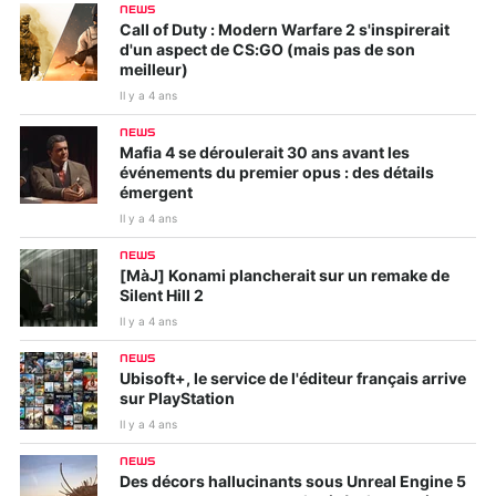
NEWS
Call of Duty : Modern Warfare 2 s'inspirerait
d'un aspect de CS:GO (mais pas de son
meilleur)
Il y a 4 ans
NEWS
Mafia 4 se déroulerait 30 ans avant les
événements du premier opus : des détails
émergent
Il y a 4 ans
NEWS
[MàJ] Konami plancherait sur un remake de
Silent Hill 2
Il y a 4 ans
NEWS
Ubisoft+, le service de l'éditeur français arrive
sur PlayStation
Il y a 4 ans
NEWS
Des décors hallucinants sous Unreal Engine 5