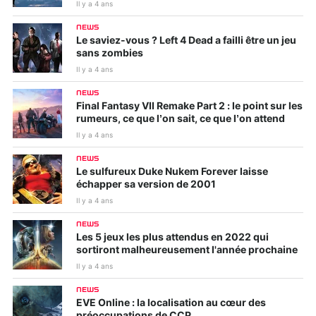
Il y a 4 ans
NEWS
Le saviez-vous ? Left 4 Dead a failli être un jeu
sans zombies
Il y a 4 ans
NEWS
Final Fantasy VII Remake Part 2 : le point sur les
rumeurs, ce que l’on sait, ce que l’on attend
Il y a 4 ans
NEWS
Le sulfureux Duke Nukem Forever laisse
échapper sa version de 2001
Il y a 4 ans
NEWS
Les 5 jeux les plus attendus en 2022 qui
sortiront malheureusement l'année prochaine
Il y a 4 ans
NEWS
EVE Online : la localisation au cœur des
préoccupations de CCP