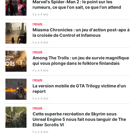
Marvel's Spider-Man 2 : le point sur les
rumeurs, ce que l'on sait, ce que l'on attend
Il y a 4 ans
NEWS
Miasma Chronicles : un jeu d’action post-apo à
la croisée de Control et Infamous
Il y a 4 ans
NEWS
Among The Trolls : un jeu de survie magnifique
qui vous plonge dans le folklore finlandais
Il y a 4 ans
NEWS
La version mobile de GTA Trilogy victime d'un
report
Il y a 4 ans
NEWS
Cette superbe recréation de Skyrim sous
Unreal Engine 5 nous fait nous languir de The
Elder Scrolls VI
Il y a 4 ans