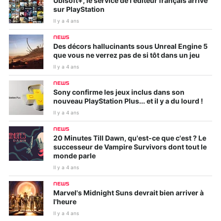
Ubisoft+, le service de l'éditeur français arrive
sur PlayStation
Il y a 4 ans
NEWS
Des décors hallucinants sous Unreal Engine 5
que vous ne verrez pas de si tôt dans un jeu
Il y a 4 ans
NEWS
Sony confirme les jeux inclus dans son
nouveau PlayStation Plus... et il y a du lourd !
Il y a 4 ans
NEWS
20 Minutes Till Dawn, qu'est-ce que c'est ? Le
successeur de Vampire Survivors dont tout le
monde parle
Il y a 4 ans
NEWS
Marvel's Midnight Suns devrait bien arriver à
l'heure
Il y a 4 ans