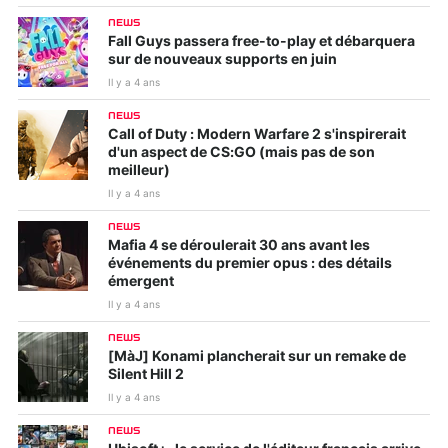
NEWS
Fall Guys passera free-to-play et débarquera
sur de nouveaux supports en juin
Il y a 4 ans
NEWS
Call of Duty : Modern Warfare 2 s'inspirerait
d'un aspect de CS:GO (mais pas de son
meilleur)
Il y a 4 ans
NEWS
Mafia 4 se déroulerait 30 ans avant les
événements du premier opus : des détails
émergent
Il y a 4 ans
NEWS
[MàJ] Konami plancherait sur un remake de
Silent Hill 2
Il y a 4 ans
NEWS