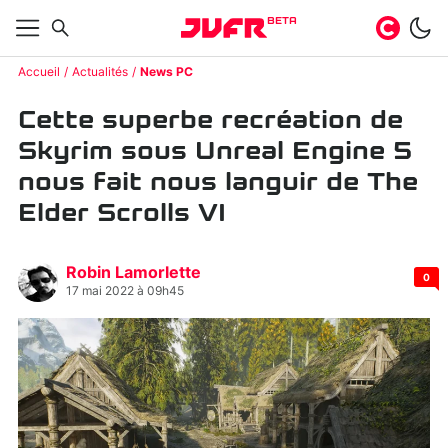
BETA
Accueil
Actualités
News PC
Cette superbe recréation de
Skyrim sous Unreal Engine 5
nous fait nous languir de The
Elder Scrolls VI
Robin Lamorlette
0
17 mai 2022 à 09h45