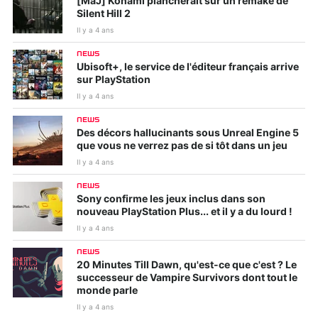
[MàJ] Konami plancherait sur un remake de
Silent Hill 2
Il y a 4 ans
NEWS
Ubisoft+, le service de l'éditeur français arrive
sur PlayStation
Il y a 4 ans
NEWS
Des décors hallucinants sous Unreal Engine 5
que vous ne verrez pas de si tôt dans un jeu
Il y a 4 ans
NEWS
Sony confirme les jeux inclus dans son
nouveau PlayStation Plus... et il y a du lourd !
Il y a 4 ans
NEWS
20 Minutes Till Dawn, qu'est-ce que c'est ? Le
successeur de Vampire Survivors dont tout le
monde parle
Il y a 4 ans