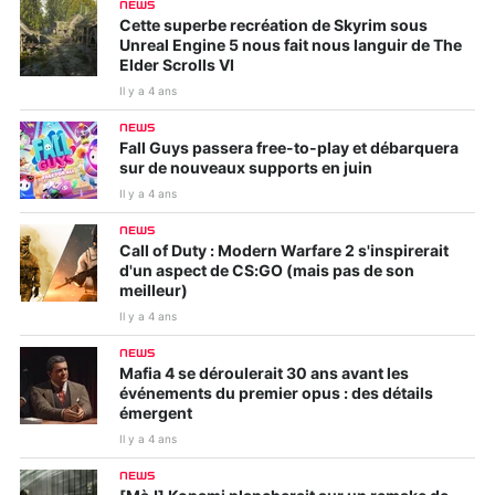
NEWS
Cette superbe recréation de Skyrim sous
Unreal Engine 5 nous fait nous languir de The
Elder Scrolls VI
Il y a 4 ans
NEWS
Fall Guys passera free-to-play et débarquera
sur de nouveaux supports en juin
Il y a 4 ans
NEWS
Call of Duty : Modern Warfare 2 s'inspirerait
d'un aspect de CS:GO (mais pas de son
meilleur)
Il y a 4 ans
NEWS
Mafia 4 se déroulerait 30 ans avant les
événements du premier opus : des détails
émergent
Il y a 4 ans
NEWS