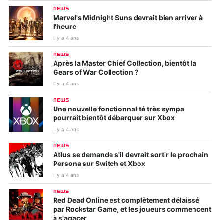
NEWS
Marvel's Midnight Suns devrait bien arriver à
l'heure
Il y a 4 ans
NEWS
Après la Master Chief Collection, bientôt la
Gears of War Collection ?
Il y a 4 ans
NEWS
Une nouvelle fonctionnalité très sympa
pourrait bientôt débarquer sur Xbox
Il y a 4 ans
NEWS
Atlus se demande s'il devrait sortir le prochain
Persona sur Switch et Xbox
Il y a 4 ans
NEWS
Red Dead Online est complètement délaissé
par Rockstar Game, et les joueurs commencent
à s'agacer