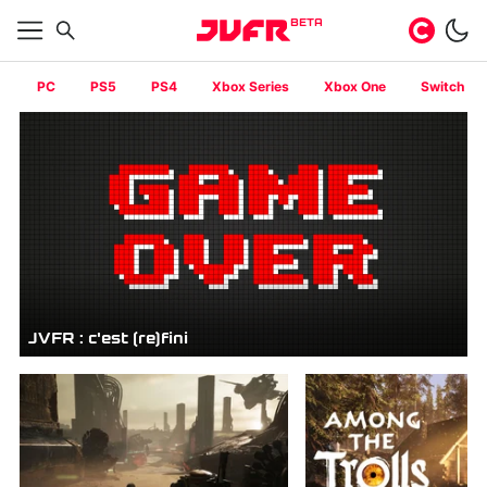
BETA
PC
PS5
PS4
Xbox Series
Xbox One
Switch
JVFR : c'est (re)fini