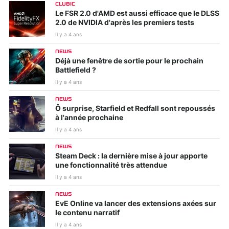
CLUBIC
Le FSR 2.0 d'AMD est aussi efficace que le DLSS
2.0 de NVIDIA d'après les premiers tests
Il y a 4 ans
NEWS
Déjà une fenêtre de sortie pour le prochain
Battlefield ?
Il y a 4 ans
NEWS
Ô surprise, Starfield et Redfall sont repoussés
à l'année prochaine
Il y a 4 ans
NEWS
Steam Deck : la dernière mise à jour apporte
une fonctionnalité très attendue
Il y a 4 ans
NEWS
EvE Online va lancer des extensions axées sur
le contenu narratif
Il y a 4 ans