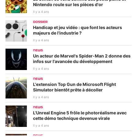
Nintendo roule sur les pièces d'or
Il y a 4 ans
DOSSIER
Handicap et jeu vidéo : que font les acteurs
majeurs de l'industrie ?
Il y a 4 ans
NEWS
Un acteur de Marvel's Spider-Man 2 donne des
infos sur l'avancée du développement
Il y a 4 ans
NEWS
L'extension Top Gun de Microsoft Flight
Simulator bientôt prête à décoller
Il y a 4 ans
NEWS
L'Unreal Engine 5 frôle le photoréalisme avec
cette démo technique devenue virale
Il y a 4 ans
NEWS