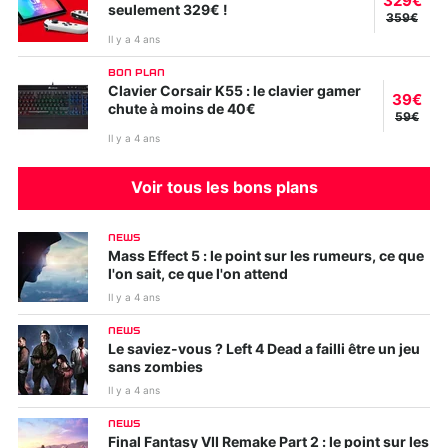
329€
seulement 329€ !
359€
Il y a 4 ans
BON PLAN
Clavier Corsair K55 : le clavier gamer
39€
chute à moins de 40€
59€
Il y a 4 ans
Voir tous les bons plans
NEWS
Mass Effect 5 : le point sur les rumeurs, ce que
l'on sait, ce que l'on attend
Il y a 4 ans
NEWS
Le saviez-vous ? Left 4 Dead a failli être un jeu
sans zombies
Il y a 4 ans
NEWS
Final Fantasy VII Remake Part 2 : le point sur les