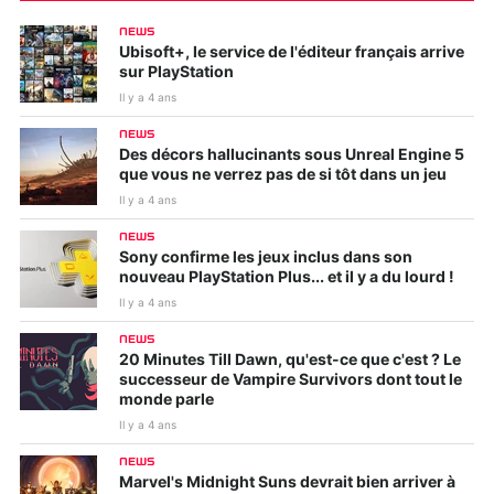
NEWS
Ubisoft+, le service de l'éditeur français arrive
sur PlayStation
Il y a 4 ans
NEWS
Des décors hallucinants sous Unreal Engine 5
que vous ne verrez pas de si tôt dans un jeu
Il y a 4 ans
NEWS
Sony confirme les jeux inclus dans son
nouveau PlayStation Plus... et il y a du lourd !
Il y a 4 ans
NEWS
20 Minutes Till Dawn, qu'est-ce que c'est ? Le
successeur de Vampire Survivors dont tout le
monde parle
Il y a 4 ans
NEWS
Marvel's Midnight Suns devrait bien arriver à