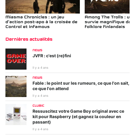
Miasma Chronicles : un jeu
Among The Trolls : un 
d’action post-apo à la croisée de
survie magnifique dans
Control et Infamous
folklore finlandais
Dernières actualités
NEWS
JVFR : c'est (re)fini
Il y a 4 ans
NEWS
Fable : le point sur les rumeurs, ce que l'on sait,
ce que l'on attend
Il y a 4 ans
CLUBIC
Ressuscitez votre Game Boy original avec ce
kit pour Raspberry (et gagnez la couleur en
passant)
Il y a 4 ans