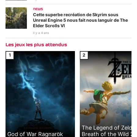
NEWS
Cette superbe recréation de Skyrim sous
Unreal Engine 5 nous fait nous languir de The
Elder Scrolls VI
Il y a 4 ans
Les jeux les plus attendus
1
2
The Legend of Zelda 
God of War Ragnarök
Breath of the Wild 2