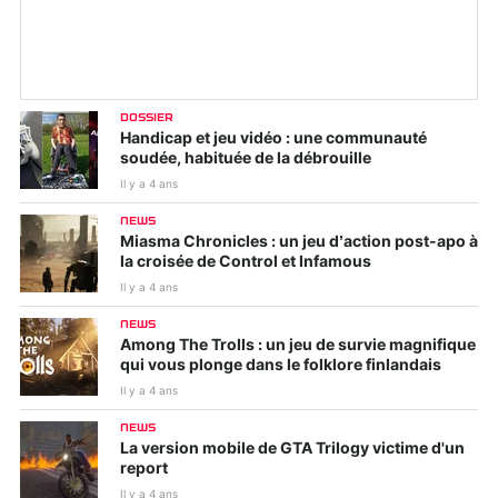
DOSSIER
Handicap et jeu vidéo : une communauté
soudée, habituée de la débrouille
Il y a 4 ans
NEWS
Miasma Chronicles : un jeu d’action post-apo à
la croisée de Control et Infamous
Il y a 4 ans
NEWS
Among The Trolls : un jeu de survie magnifique
qui vous plonge dans le folklore finlandais
Il y a 4 ans
NEWS
La version mobile de GTA Trilogy victime d'un
report
Il y a 4 ans