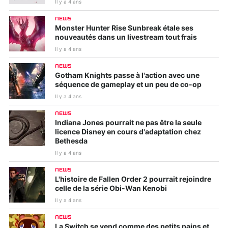
Il y a 4 ans
NEWS
Monster Hunter Rise Sunbreak étale ses
nouveautés dans un livestream tout frais
Il y a 4 ans
NEWS
Gotham Knights passe à l'action avec une
séquence de gameplay et un peu de co-op
Il y a 4 ans
NEWS
Indiana Jones pourrait ne pas être la seule
licence Disney en cours d'adaptation chez
Bethesda
Il y a 4 ans
NEWS
L'histoire de Fallen Order 2 pourrait rejoindre
celle de la série Obi-Wan Kenobi
Il y a 4 ans
NEWS
La Switch se vend comme des petits pains et