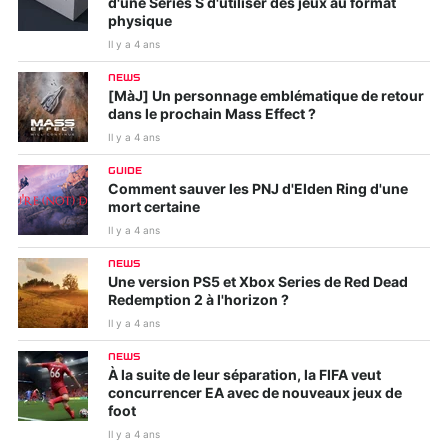
d'une Series S d'utiliser des jeux au format
physique
Il y a 4 ans
NEWS
[MàJ] Un personnage emblématique de retour
dans le prochain Mass Effect ?
Il y a 4 ans
GUIDE
Comment sauver les PNJ d'Elden Ring d'une
mort certaine
Il y a 4 ans
NEWS
Une version PS5 et Xbox Series de Red Dead
Redemption 2 à l'horizon ?
Il y a 4 ans
NEWS
À la suite de leur séparation, la FIFA veut
concurrencer EA avec de nouveaux jeux de
foot
Il y a 4 ans