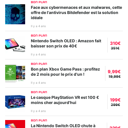
BON PLAN
Face aux cybermenaces et aux malwares, cette
offre de l'antivirus Bitdefender est la solution
idéale
Il y a 4 ans
BON PLAN
Nintendo Switch OLED : Amazon fait
310€
baisser son prix de 40€
351€
Il y a 4 ans
BON PLAN
Bon plan Xbox Game Pass : profitez
9,99€
de 2 mois pour le prix d'un !
19,98€
Il y a 4 ans
BON PLAN
Le casque PlayStation VR est 100 €
199€
moins cher aujourd'hui
299€
Il y a 4 ans
BON PLAN
La Nintendo Switch OLED chute à