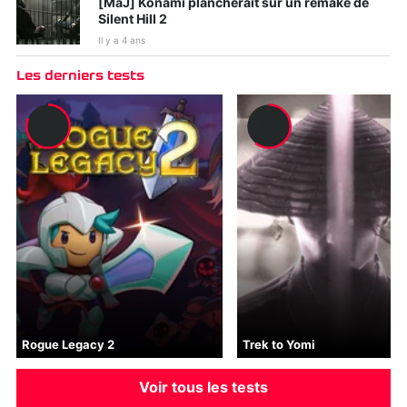
[MàJ] Konami plancherait sur un remake de
Silent Hill 2
Il y a 4 ans
Les derniers tests
8
6
Rogue Legacy 2
Trek to Yomi
Voir tous les tests