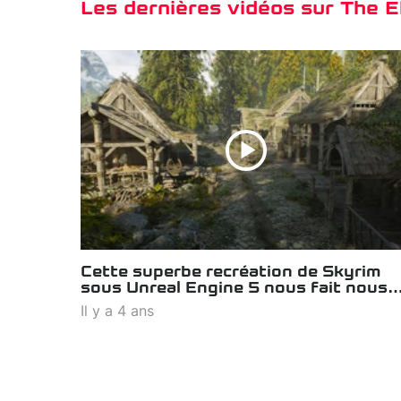
Les dernières vidéos sur The El
Cette superbe recréation de Skyrim
sous Unreal Engine 5 nous fait nous
languir de The Elder Scrolls VI
Il y a 4 ans