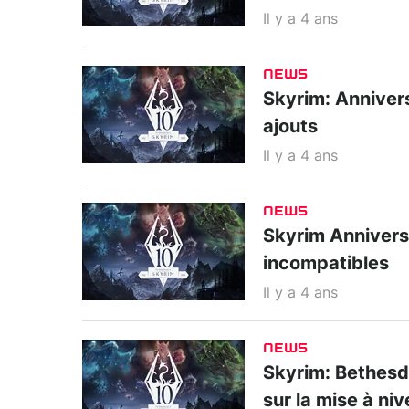
Il y a 4 ans
NEWS
Skyrim: Annivers
ajouts
Il y a 4 ans
NEWS
Skyrim Annivers
incompatibles
Il y a 4 ans
NEWS
Skyrim: Bethesda
sur la mise à ni