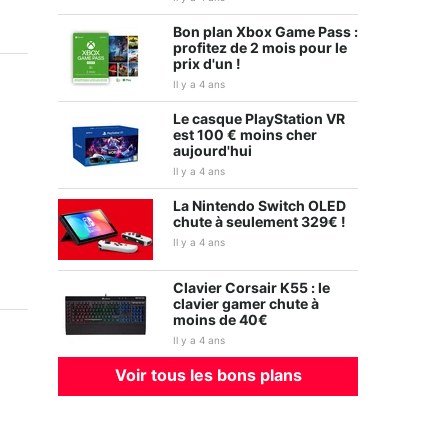
Bon plan Xbox Game Pass :
profitez de 2 mois pour le
prix d'un !
Il y a 4 ans
Le casque PlayStation VR
est 100 € moins cher
Ghostwire : Tokyo
WWE 2K22
aujourd'hui
Il y a 4 ans
La Nintendo Switch OLED
chute à seulement 329€ !
Il y a 4 ans
Clavier Corsair K55 : le
clavier gamer chute à
moins de 40€
Il y a 4 ans
Voir tous les bons plans
Gran Turismo 7
Elden Ring