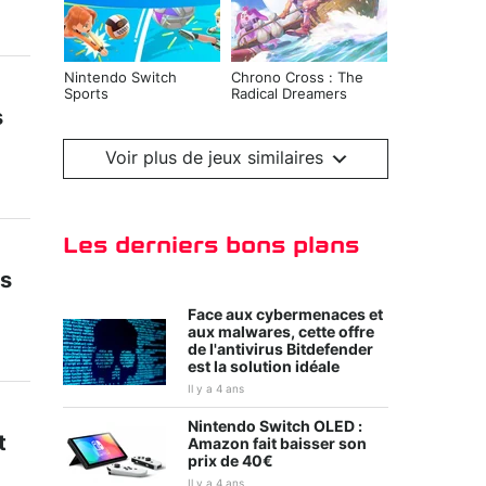
Nintendo Switch
Chrono Cross : The
Sports
Radical Dreamers
Edition
s
Voir plus de jeux similaires
Les derniers bons plans
ds
Face aux cybermenaces et
aux malwares, cette offre
de l'antivirus Bitdefender
est la solution idéale
Kirby et le monde
Tiny Tina's
oublié
Wonderlands
Il y a 4 ans
Nintendo Switch OLED :
t
Amazon fait baisser son
prix de 40€
Il y a 4 ans