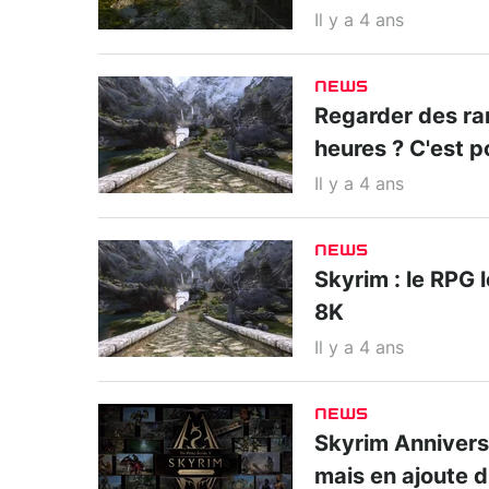
Il y a 4 ans
NEWS
Regarder des ra
heures ? C'est p
Il y a 4 ans
NEWS
Skyrim : le RPG
8K
Il y a 4 ans
NEWS
Skyrim Anniversa
mais en ajoute d