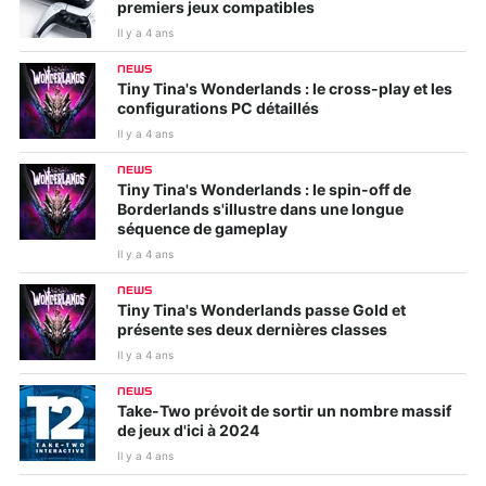
premiers jeux compatibles
Il y a 4 ans
NEWS
Tiny Tina's Wonderlands : le cross-play et les
configurations PC détaillés
Il y a 4 ans
NEWS
Tiny Tina's Wonderlands : le spin-off de
Borderlands s'illustre dans une longue
séquence de gameplay
WWE 2K22
Gran Turismo 7
Il y a 4 ans
NEWS
Tiny Tina's Wonderlands passe Gold et
présente ses deux dernières classes
Il y a 4 ans
NEWS
Take-Two prévoit de sortir un nombre massif
de jeux d'ici à 2024
Il y a 4 ans