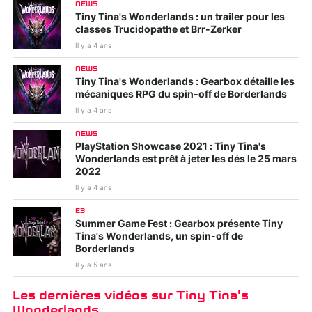
Elden Ring
Rainbow Six Extraction
NEWS
Tiny Tina's Wonderlands : un trailer pour les
classes Trucidopathe et Brr-Zerker
Il y a 4 ans
NEWS
Tiny Tina's Wonderlands : Gearbox détaille les
mécaniques RPG du spin-off de Borderlands
Il y a 4 ans
NEWS
PlayStation Showcase 2021 : Tiny Tina's
Wonderlands est prêt à jeter les dés le 25 mars
2022
Il y a 4 ans
E3
Summer Game Fest : Gearbox présente Tiny
Tina's Wonderlands, un spin-off de
Borderlands
Il y a 5 ans
Les dernières vidéos sur Tiny Tina's
Wonderlands