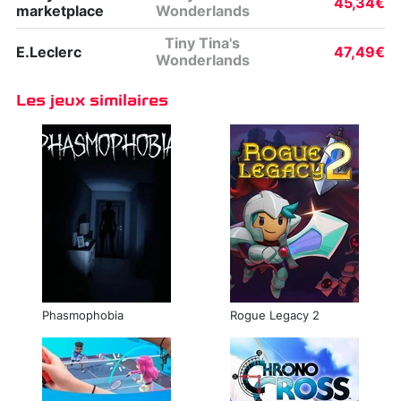
45,34€
marketplace
Wonderlands
Tiny Tina's
E.Leclerc
47,49€
Wonderlands
Les jeux similaires
Phasmophobia
Rogue Legacy 2