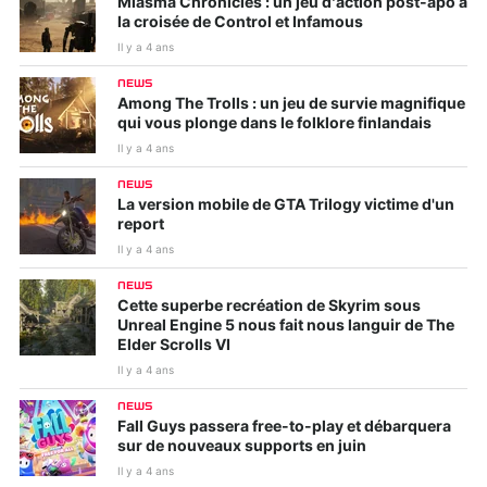
Miasma Chronicles : un jeu d’action post-apo à
la croisée de Control et Infamous
Il y a 4 ans
NEWS
Among The Trolls : un jeu de survie magnifique
qui vous plonge dans le folklore finlandais
Il y a 4 ans
NEWS
La version mobile de GTA Trilogy victime d'un
report
Il y a 4 ans
NEWS
Cette superbe recréation de Skyrim sous
Unreal Engine 5 nous fait nous languir de The
Elder Scrolls VI
Il y a 4 ans
NEWS
Fall Guys passera free-to-play et débarquera
sur de nouveaux supports en juin
Il y a 4 ans