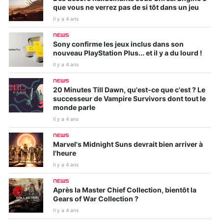
que vous ne verrez pas de si tôt dans un jeu
Il y a 4 ans
NEWS
Sony confirme les jeux inclus dans son
nouveau PlayStation Plus... et il y a du lourd !
Il y a 4 ans
NEWS
20 Minutes Till Dawn, qu'est-ce que c'est ? Le
successeur de Vampire Survivors dont tout le
monde parle
Il y a 4 ans
NEWS
Marvel's Midnight Suns devrait bien arriver à
l'heure
Il y a 4 ans
NEWS
Après la Master Chief Collection, bientôt la
Gears of War Collection ?
Il y a 4 ans