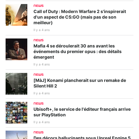
NEWS
Call of Duty : Modern Warfare 2 s'inspirerait
d'un aspect de CS:GO (mais pas de son
meilleur)
Il y a 4 ans
NEWS
Mafia 4 se déroulerait 30 ans avant les
événements du premier opus : des détails
émergent
Il y a 4 ans
NEWS
[MàJ] Konami plancherait sur un remake de
Silent Hill 2
Il y a 4 ans
NEWS
Ubisoft+, le service de l'éditeur français arrive
sur PlayStation
Il y a 4 ans
NEWS
Des décors hallucinants sous Unreal Engine 5