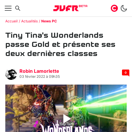
BETA
Accueil
Actualités
News PC
Tiny Tina's Wonderlands
passe Gold et présente ses
deux dernières classes
Robin Lamorlette
0
03 février 2022 à 09h35