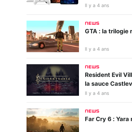
Il y a 4 ans
NEWS
GTA : la trilogi
Il y a 4 ans
NEWS
Resident Evil Vi
la sauce Castle
Il y a 4 ans
NEWS
Far Cry 6 : Yara