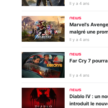
Il y a 4 ans
NEWS
Marvel's Avenger
malgré une prom
Il y a 4 ans
NEWS
Far Cry 7 pourrai
Il y a 4 ans
NEWS
Diablo IV : un n
introduit le nou