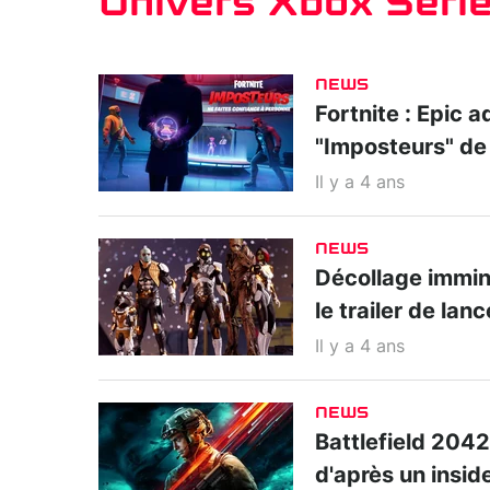
Univers Xbox Seri
NEWS
Fortnite : Epic 
"Imposteurs" de
Il y a 4 ans
NEWS
Décollage immine
le trailer de la
Il y a 4 ans
NEWS
Battlefield 2042 
d'après un insid