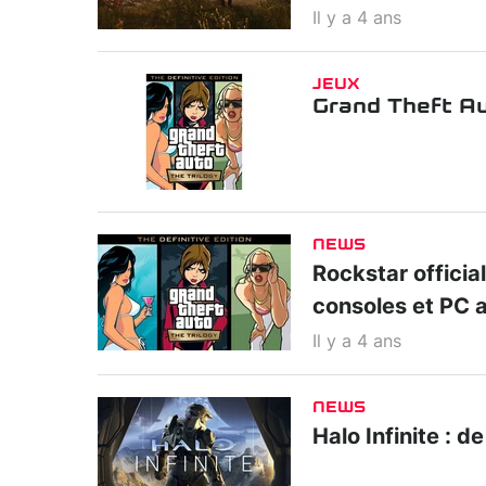
Il y a 4 ans
JEUX
Grand Theft Aut
NEWS
Rockstar official
consoles et PC a
Il y a 4 ans
NEWS
Halo Infinite : 