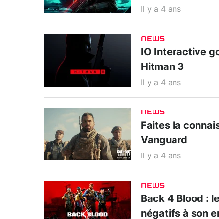
Il y a 4 ans
NEWS
IO Interactive g
Hitman 3
Il y a 4 ans
NEWS
Faites la connai
Vanguard
Il y a 4 ans
NEWS
Back 4 Blood : l
négatifs à son e