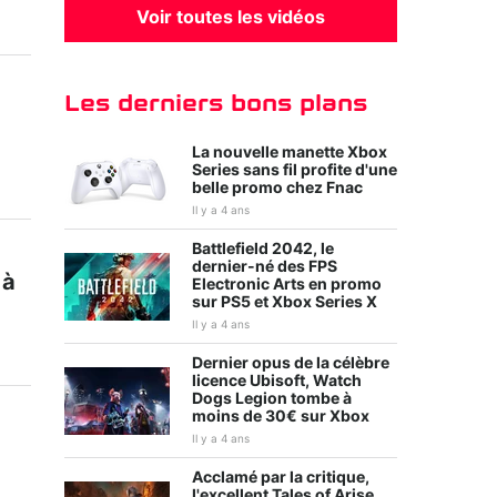
Voir toutes les vidéos
Les derniers bons plans
La nouvelle manette Xbox
Series sans fil profite d'une
belle promo chez Fnac
Il y a 4 ans
Battlefield 2042, le
dernier-né des FPS
 à
Electronic Arts en promo
sur PS5 et Xbox Series X
Il y a 4 ans
Dernier opus de la célèbre
licence Ubisoft, Watch
Dogs Legion tombe à
moins de 30€ sur Xbox
Il y a 4 ans
Acclamé par la critique,
l'excellent Tales of Arise