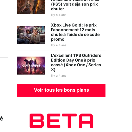
(PS5) voit déjà son prix
chuter
Il y a 4 ans
Xbox Live Gold : le prix
l'abonnement 12 mois
chute à l'aide de ce code
promo
Il y a 4 ans
L'excellent TPS Outriders
Edition Day One à prix
cassé (Xbox One / Series
X)
Il y a 4 ans
Voir tous les bons plans
té