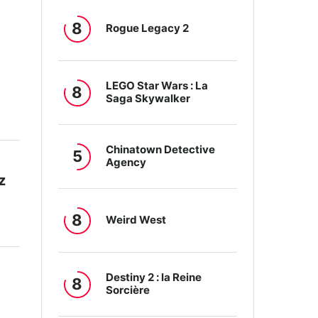
8
Rogue Legacy 2
LEGO Star Wars : La
8
Saga Skywalker
Chinatown Detective
5
Agency
z
8
Weird West
Destiny 2 : la Reine
8
Sorcière