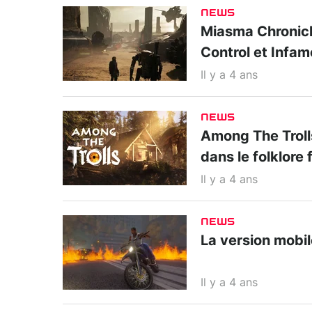
NEWS
Miasma Chronicle
Control et Infa
Il y a 4 ans
NEWS
Among The Trolls
dans le folklore 
Il y a 4 ans
NEWS
La version mobil
Il y a 4 ans