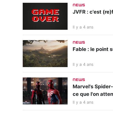
NEWS
JVFR : c'est (re)f
Il y a 4 ans
NEWS
Fable : le point 
Il y a 4 ans
NEWS
Marvel's Spider-M
ce que l'on atte
Il y a 4 ans