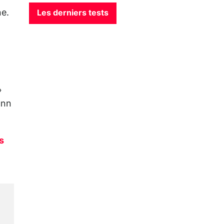
ne.
Les derniers tests
»
unn
s