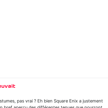
euvait
ostumes, pas vrai ? Eh bien Square Enix a justement
un bref aperçu des différentes tenues que pourront