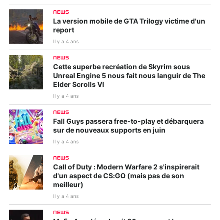
NEWS
La version mobile de GTA Trilogy victime d'un
report
Il y a 4 ans
NEWS
Cette superbe recréation de Skyrim sous
Unreal Engine 5 nous fait nous languir de The
Elder Scrolls VI
Il y a 4 ans
NEWS
Fall Guys passera free-to-play et débarquera
sur de nouveaux supports en juin
Il y a 4 ans
NEWS
Call of Duty : Modern Warfare 2 s'inspirerait
d'un aspect de CS:GO (mais pas de son
meilleur)
Il y a 4 ans
NEWS