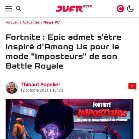
BETA
Accueil
Actualités
News PC
Fortnite : Epic admet s'être
inspiré d'Among Us pour le
mode "Imposteurs" de son
Battle Royale
Thibaut Popelier
0
12 octobre 2021 à 15h23