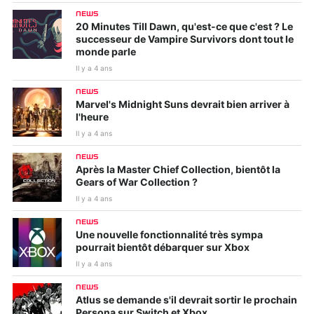
NEWS
20 Minutes Till Dawn, qu'est-ce que c'est ? Le
successeur de Vampire Survivors dont tout le
monde parle
Il y a 4 ans
NEWS
Marvel's Midnight Suns devrait bien arriver à
l'heure
Il y a 4 ans
NEWS
Après la Master Chief Collection, bientôt la
Gears of War Collection ?
Il y a 4 ans
NEWS
Une nouvelle fonctionnalité très sympa
pourrait bientôt débarquer sur Xbox
Il y a 4 ans
NEWS
Atlus se demande s'il devrait sortir le prochain
Persona sur Switch et Xbox