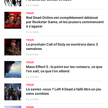
Il y a 4 ans
NEWS
Red Dead Online est complètement délaissé
par Rockstar Game, et les joueurs commencent
à s'agacer
Il y a 4 ans
NEWS
Le prochain Call of Duty se montrera dans 3
semaines
Il y a 4 ans
NEWS
Mass Effect 5 : le point sur les rumeurs, ce que
l'on sait, ce que l'on attend
Il y a 4 ans
NEWS
Le saviez-vous ? Left 4 Dead a failli être un jeu
sans zombies
Il y a 4 ans
NEWS