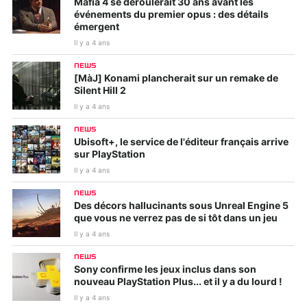
Mafia 4 se déroulerait 30 ans avant les
événements du premier opus : des détails
émergent
Il y a 4 ans
NEWS
[MàJ] Konami plancherait sur un remake de
Silent Hill 2
Il y a 4 ans
NEWS
Ubisoft+, le service de l'éditeur français arrive
sur PlayStation
Il y a 4 ans
NEWS
Des décors hallucinants sous Unreal Engine 5
que vous ne verrez pas de si tôt dans un jeu
Il y a 4 ans
NEWS
Sony confirme les jeux inclus dans son
nouveau PlayStation Plus... et il y a du lourd !
Il y a 4 ans