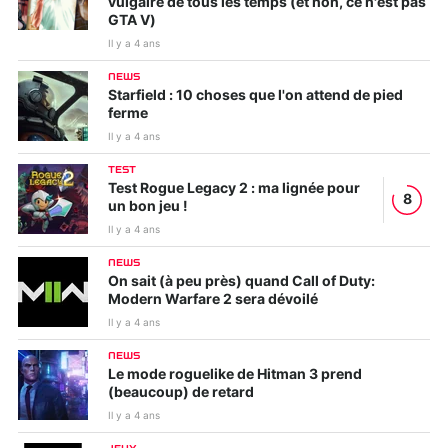
vulgaire de tous les temps (et non, ce n'est pas
GTA V)
Il y a 4 ans
NEWS
Starfield : 10 choses que l'on attend de pied
ferme
Il y a 4 ans
TEST
Test Rogue Legacy 2 : ma lignée pour
8
un bon jeu !
Il y a 4 ans
NEWS
On sait (à peu près) quand Call of Duty:
Modern Warfare 2 sera dévoilé
Il y a 4 ans
NEWS
Le mode roguelike de Hitman 3 prend
(beaucoup) de retard
Il y a 4 ans