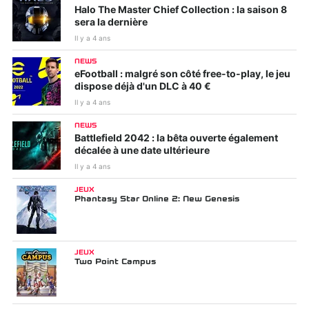
Halo The Master Chief Collection : la saison 8
sera la dernière
Il y a 4 ans
NEWS
eFootball : malgré son côté free-to-play, le jeu
dispose déjà d'un DLC à 40 €
Il y a 4 ans
NEWS
Battlefield 2042 : la bêta ouverte également
décalée à une date ultérieure
Il y a 4 ans
JEUX
Phantasy Star Online 2: New Genesis
JEUX
Two Point Campus