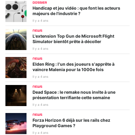
DOSSIER
Handicap et jeu vidéo : que font les acteurs
majeurs de l'industrie ?
Il y a 4 ans
NEWS
L'extension Top Gun de Microsoft Flight
Simulator bientôt prête à décoller
Il y a 4 ans
NEWS
Elden Ring : l’un des joueurs s’apprête à
vaincre Malenia pour la 1000e fois
Il y a 4 ans
NEWS
Dead Space : le remake nous invite à une
présentation terrifiante cette semaine
Il y a 4 ans
NEWS
Forza Horizon 6 déjà sur les rails chez
Playground Games ?
Il y a 4 ans