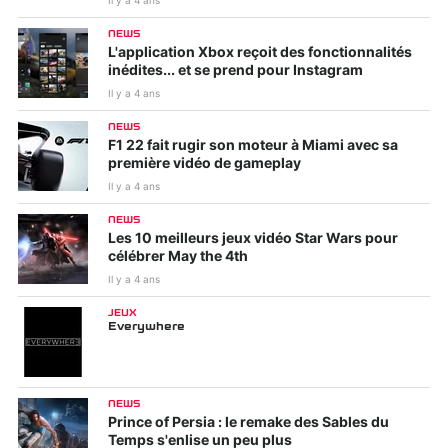
Il y a 4 ans
NEWS
L'application Xbox reçoit des fonctionnalités
inédites... et se prend pour Instagram
Il y a 4 ans
NEWS
F1 22 fait rugir son moteur à Miami avec sa
première vidéo de gameplay
Il y a 4 ans
NEWS
Les 10 meilleurs jeux vidéo Star Wars pour
célébrer May the 4th
Il y a 4 ans
JEUX
Everywhere
NEWS
Prince of Persia : le remake des Sables du
Temps s'enlise un peu plus