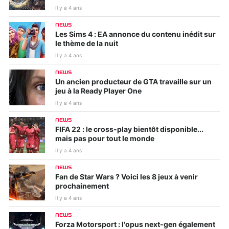
Il y a 4 ans
NEWS
Les Sims 4 : EA annonce du contenu inédit sur
le thème de la nuit
Il y a 4 ans
NEWS
Un ancien producteur de GTA travaille sur un
jeu à la Ready Player One
Il y a 4 ans
NEWS
FIFA 22 : le cross-play bientôt disponible...
mais pas pour tout le monde
Il y a 4 ans
NEWS
Fan de Star Wars ? Voici les 8 jeux à venir
prochainement
Il y a 4 ans
NEWS
Forza Motorsport : l'opus next-gen également