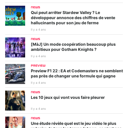
NEWS
Qui peut arrêter Stardew Valley ? Le
développeur annonce des chiffres de vente
hallucinants pour son jeu de ferme
Il y a 4 ans
NEWS
[MàJ] Un mode coopération beaucoup plus
ambitieux pour Gotham Knights ?
Il y a 4 ans
PREVIEW
Preview F1 22 : EA et Codemasters ne semblent
pas près de changer une formule qui gagne
Il y a 4 ans
NEWS
Les 10 jeux qui vont vous faire pleurer
Il y a 4 ans
NEWS
Une étude révèle quel est le jeu vidéo le plus