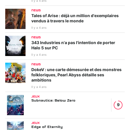
Il y a 4 ans
NEWS
Tales of Arise : déjà un million d'exemplaires
vendus à travers le monde
Il y a 4 ans
NEWS
343 Industries n'a pas l'intention de porter
Halo 5 sur PC
Il y a 4 ans
NEWS
DokeV : une carte démesurée et des monstres
folkloriques, Pearl Abyss détaille ses
ambitions
Il y a 4 ans
JEUX
Subnautica: Below Zero
9
JEUX
Edge of Eternity