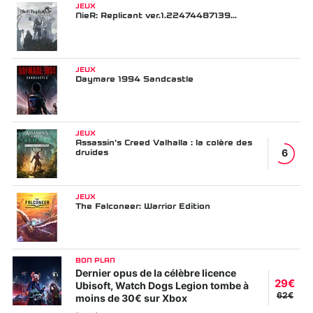
JEUX
NieR: Replicant ver.1.22474487139...
JEUX
Daymare 1994 Sandcastle
JEUX
Assassin's Creed Valhalla : la colère des
druides
6
JEUX
The Falconeer: Warrior Edition
BON PLAN
Dernier opus de la célèbre licence
29€
Ubisoft, Watch Dogs Legion tombe à
62€
moins de 30€ sur Xbox