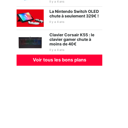
Il y a 4 ans
La Nintendo Switch OLED
chute à seulement 329€ !
Il y a 4 ans
Clavier Corsair K55 : le
clavier gamer chute à
moins de 40€
Il y a 4 ans
Voir tous les bons plans
Gran Turismo 7
Elden Ring