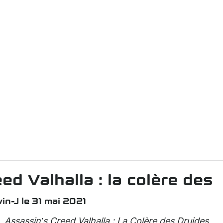
ed Valhalla : la colère des
in-J le 31 mai 2021
e,
Assassin’s Creed Valhalla : La Colère des Druides