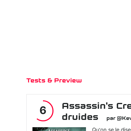
Tests & Preview
Assassin's Cre
6
druides
par @Kev
Qu’on se le dis