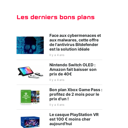
Les derniers bons plans
Face aux cybermenaces et
aux malwares, cette offre
de l'antivirus Bitdefender
est la solution idéale
Kirby et le monde
Tiny Tina's
oublié
Wonderlands
Il y a 4 ans
Nintendo Switch OLED :
Amazon fait baisser son
prix de 40€
Il y a 4 ans
Bon plan Xbox Game Pass :
profitez de 2 mois pour le
prix d'un !
Il y a 4 ans
Le casque PlayStation VR
est 100 € moins cher
Ghostwire : Tokyo
WWE 2K22
aujourd'hui