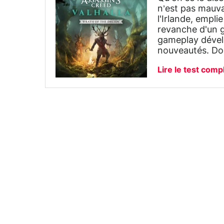
n’est pas mauvai
l'Irlande, empli
revanche d'un g
gameplay déve
nouveautés. D
Lire le test comp