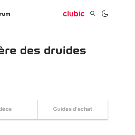
rum
lère des druides
déos
Guides d'achat