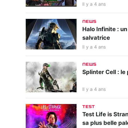
Il y a 4 ans
NEWS
Halo Infinite :
salvatrice
Il y a 4 ans
NEWS
Splinter Cell : 
Il y a 4 ans
TEST
Test Life is Stra
sa plus belle pa