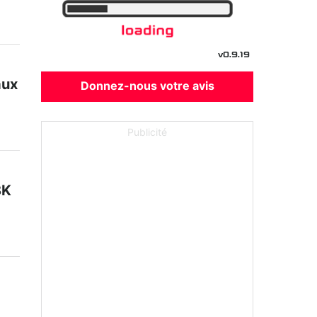
v0.9.19
aux
Donnez-nous votre avis
Publicité
8K