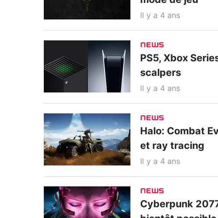
mode de jeu
Il y a 4 ans
NEWS
PS5, Xbox Series
scalpers
Il y a 4 ans
NEWS
Halo: Combat Evo
et ray tracing
Il y a 4 ans
NEWS
Cyberpunk 2077 : 