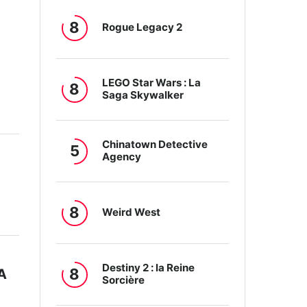
8
Rogue Legacy 2
LEGO Star Wars : La
8
Saga Skywalker
Chinatown Detective
5
Agency
8
Weird West
Destiny 2 : la Reine
8
A
Sorcière