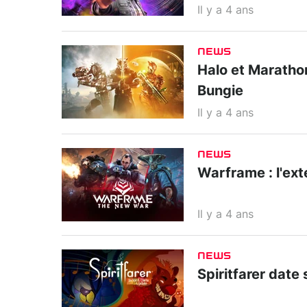
Il y a 4 ans
NEWS
Halo et Maratho
Bungie
Il y a 4 ans
NEWS
Warframe : l'ex
Il y a 4 ans
NEWS
Spiritfarer date 