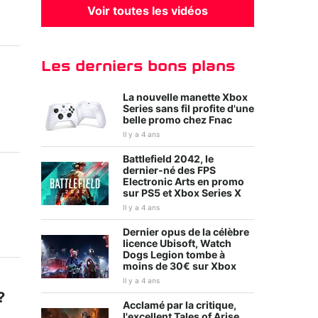
Voir toutes les vidéos
Les derniers bons plans
La nouvelle manette Xbox
Series sans fil profite d'une
belle promo chez Fnac
Il y a 4 ans
Battlefield 2042, le
dernier-né des FPS
Electronic Arts en promo
sur PS5 et Xbox Series X
Il y a 4 ans
Dernier opus de la célèbre
licence Ubisoft, Watch
Dogs Legion tombe à
moins de 30€ sur Xbox
Il y a 4 ans
?
Acclamé par la critique,
l'excellent Tales of Arise