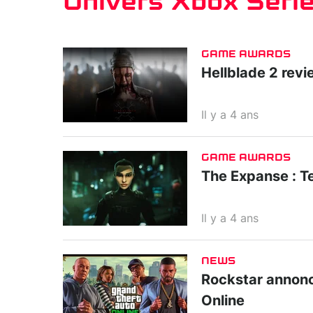
Univers Xbox Seri
GAME AWARDS
Hellblade 2 revi
Il y a 4 ans
GAME AWARDS
The Expanse : Te
Il y a 4 ans
NEWS
Rockstar annonc
Online