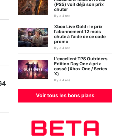
(PS5) voit déjà son prix
chuter
Il y a 4 ans
Xbox Live Gold : le prix
l'abonnement 12 mois
chute à l'aide de ce code
promo
Il y a 4 ans
L'excellent TPS Outriders
Edition Day One à prix
cassé (Xbox One / Series
X)
Il y a 4 ans
 64
Voir tous les bons plans