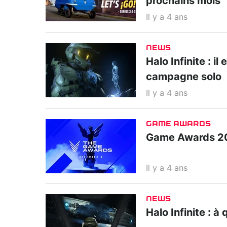
prochains mois
Il y a 4 ans
NEWS
Halo Infinite : i
campagne solo
Il y a 4 ans
GAME AWARDS
Game Awards 2021
Il y a 4 ans
NEWS
Halo Infinite : 