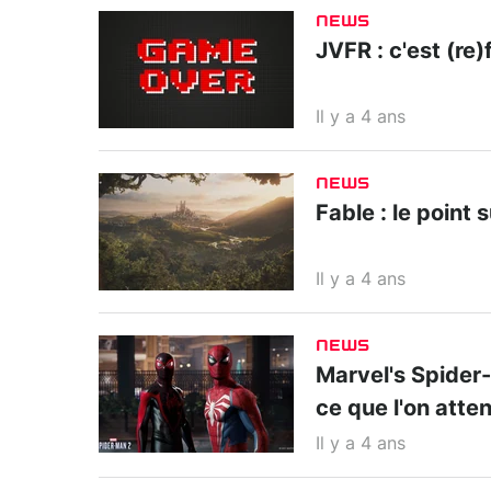
NEWS
JVFR : c'est (re)f
Il y a 4 ans
NEWS
Fable : le point 
Il y a 4 ans
NEWS
Marvel's Spider-M
ce que l'on atte
Il y a 4 ans