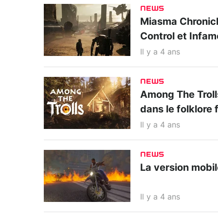
NEWS
Miasma Chronicle
Control et Infa
Il y a 4 ans
NEWS
Among The Trolls
dans le folklore 
Il y a 4 ans
NEWS
La version mobil
Il y a 4 ans