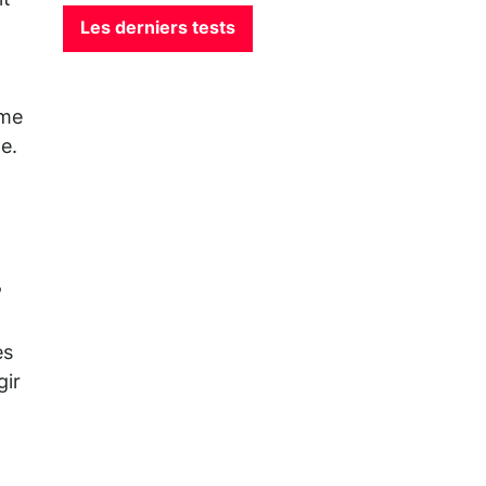
it
Les derniers tests
ime
e.
es
gir