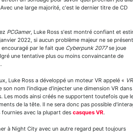
Patreon un sondage pour savoir quel prochain jeu alla
. Avec une large majorité, c'est le dernier titre de CD
hez
PCGamer
, Luke Ross s'est montré confiant et est
 janvier 2022, si aucun problème majeur ne se présent
 encouragé par le fait que
Cyberpunk 2077
se joue
lgré une tentative plus ou moins convaincante de
.
jeux, Luke Ross a développé un moteur VR appelé «
VR
son nom l'indique d'injecter une dimension VR dans
s. Les mods ainsi créés ne supportent toutefois que l
ents de la tête. Il ne sera donc pas possible d'intera
s fournies avec la plupart des
casques VR
.
rner à Night City avec un autre regard peut toujours