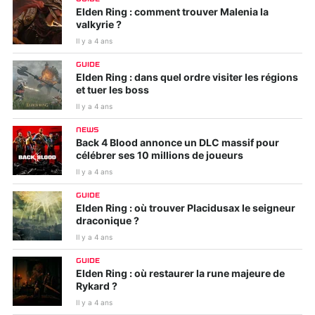
Elden Ring : comment trouver Malenia la
valkyrie ?
Il y a 4 ans
GUIDE
Elden Ring : dans quel ordre visiter les régions
et tuer les boss
Il y a 4 ans
NEWS
Back 4 Blood annonce un DLC massif pour
célébrer ses 10 millions de joueurs
Il y a 4 ans
GUIDE
Elden Ring : où trouver Placidusax le seigneur
draconique ?
Il y a 4 ans
GUIDE
Elden Ring : où restaurer la rune majeure de
Rykard ?
Il y a 4 ans