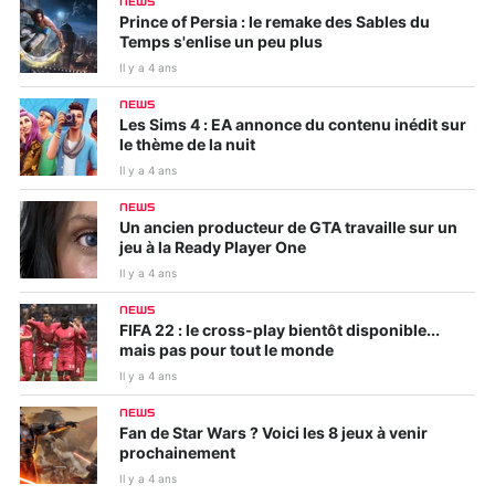
NEWS
Prince of Persia : le remake des Sables du
Temps s'enlise un peu plus
Il y a 4 ans
NEWS
Les Sims 4 : EA annonce du contenu inédit sur
le thème de la nuit
Il y a 4 ans
NEWS
Un ancien producteur de GTA travaille sur un
jeu à la Ready Player One
Il y a 4 ans
NEWS
FIFA 22 : le cross-play bientôt disponible...
mais pas pour tout le monde
Il y a 4 ans
NEWS
Fan de Star Wars ? Voici les 8 jeux à venir
prochainement
Il y a 4 ans