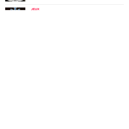
JEUX
Souldiers
JEUX
Vampire : The Masquerade - Swansong
GUIDE D'ACHAT
Les meilleurs jeux de gestion (2022)
Il y a 4 ans
GUIDE D'ACHAT
Pas le temps de jouer ? Voici 10 excellents jeux
à finir en moins de 10 heures
Il y a 4 ans
NEWS
Elden Ring plus pixelisé que jamais sur ce
demake Game Boy