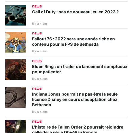
NEWS
Call of Duty : pas de nouveau jeu en 2023 ?
Il y a 4 ans
NEWS
Fallout 76 : 2022 sera une année riche en
contenu pour le FPS de Bethesda
Il y a 4 ans
NEWS
Elden Ring : un trailer de lancement somptueux
pour patienter
Il y a 4 ans
NEWS
Indiana Jones pourrait ne pas être la seule
licence Disney en cours d'adaptation chez
Bethesda
Il y a 4 ans
NEWS
L'histoire de Fallen Order 2 pourrait rejoindre
celle de la série Obi-Wan Kenobi