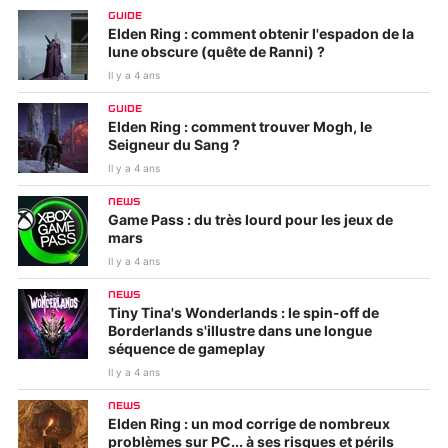
GUIDE
Elden Ring : comment obtenir l'espadon de la
lune obscure (quête de Ranni) ?
Il y a 4 ans
GUIDE
Elden Ring : comment trouver Mogh, le
Seigneur du Sang ?
Il y a 4 ans
NEWS
Game Pass : du très lourd pour les jeux de
mars
Il y a 4 ans
NEWS
Tiny Tina's Wonderlands : le spin-off de
Borderlands s'illustre dans une longue
séquence de gameplay
Il y a 4 ans
NEWS
Elden Ring : un mod corrige de nombreux
problèmes sur PC... à ses risques et périls