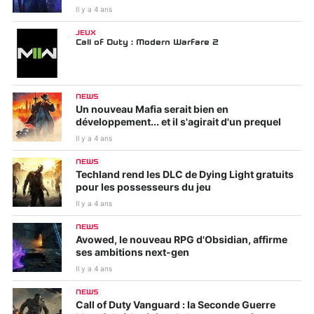
Il y a 4 ans
JEUX
Call of Duty : Modern Warfare 2
NEWS
Un nouveau Mafia serait bien en
développement... et il s'agirait d'un prequel
Il y a 4 ans
NEWS
Techland rend les DLC de Dying Light gratuits
pour les possesseurs du jeu
Il y a 4 ans
NEWS
Avowed, le nouveau RPG d'Obsidian, affirme
ses ambitions next-gen
Il y a 4 ans
NEWS
Call of Duty Vanguard : la Seconde Guerre