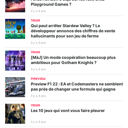
Playground Games ?
Il y a 4 ans
NEWS
Qui peut arrêter Stardew Valley ? Le
développeur annonce des chiffres de vente
hallucinants pour son jeu de ferme
Il y a 4 ans
NEWS
[MàJ] Un mode coopération beaucoup plus
ambitieux pour Gotham Knights ?
Il y a 4 ans
PREVIEW
Preview F1 22 : EA et Codemasters ne semblent
pas près de changer une formule qui gagne
Il y a 4 ans
NEWS
Les 10 jeux qui vont vous faire pleurer
Il y a 4 ans