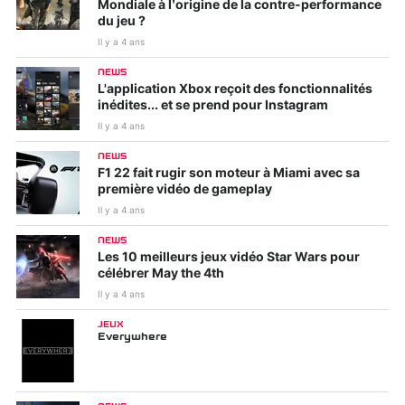
Mondiale à l’origine de la contre-performance
du jeu ?
Il y a 4 ans
NEWS
L'application Xbox reçoit des fonctionnalités
inédites... et se prend pour Instagram
Il y a 4 ans
NEWS
F1 22 fait rugir son moteur à Miami avec sa
première vidéo de gameplay
Il y a 4 ans
NEWS
Les 10 meilleurs jeux vidéo Star Wars pour
célébrer May the 4th
Il y a 4 ans
JEUX
Everywhere