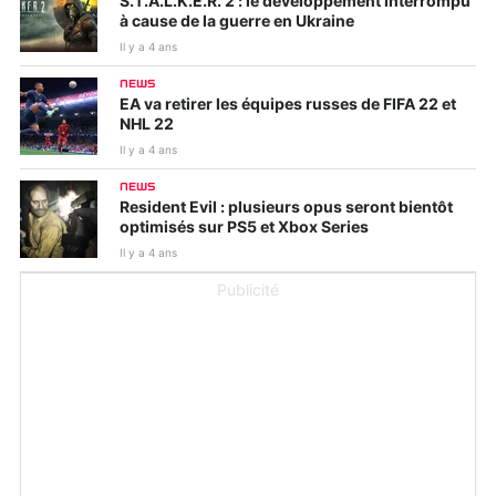
S.T.A.L.K.E.R. 2 : le développement interrompu
à cause de la guerre en Ukraine
Il y a 4 ans
NEWS
EA va retirer les équipes russes de FIFA 22 et
NHL 22
Il y a 4 ans
NEWS
Resident Evil : plusieurs opus seront bientôt
optimisés sur PS5 et Xbox Series
Il y a 4 ans
Publicité