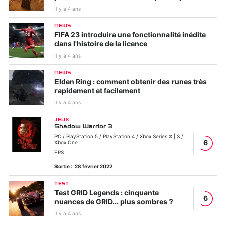
Il y a 4 ans
NEWS
FIFA 23 introduira une fonctionnalité inédite
dans l'histoire de la licence
Il y a 4 ans
NEWS
Elden Ring : comment obtenir des runes très
rapidement et facilement
Il y a 4 ans
JEUX
Shadow Warrior 3
PC / PlayStation 5 / PlayStation 4 / Xbox Series X | S /
6
Xbox One
FPS
Sortie :
28 février 2022
TEST
Test GRID Legends : cinquante
6
nuances de GRID... plus sombres ?
Il y a 4 ans