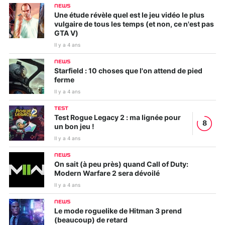
NEWS
Une étude révèle quel est le jeu vidéo le plus
vulgaire de tous les temps (et non, ce n'est pas
GTA V)
Il y a 4 ans
NEWS
Starfield : 10 choses que l'on attend de pied
ferme
Il y a 4 ans
TEST
Test Rogue Legacy 2 : ma lignée pour
8
un bon jeu !
Il y a 4 ans
NEWS
On sait (à peu près) quand Call of Duty:
Modern Warfare 2 sera dévoilé
Il y a 4 ans
NEWS
Le mode roguelike de Hitman 3 prend
(beaucoup) de retard