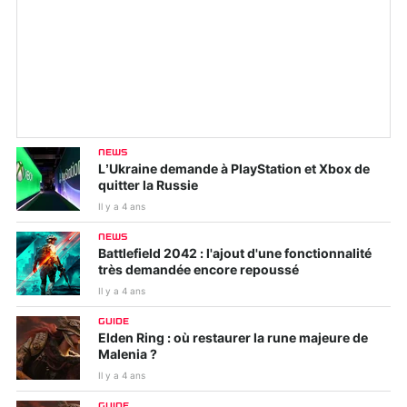
NEWS
L’Ukraine demande à PlayStation et Xbox de
quitter la Russie
Il y a 4 ans
NEWS
Battlefield 2042 : l'ajout d'une fonctionnalité
très demandée encore repoussé
Il y a 4 ans
GUIDE
Elden Ring : où restaurer la rune majeure de
Malenia ?
Il y a 4 ans
GUIDE