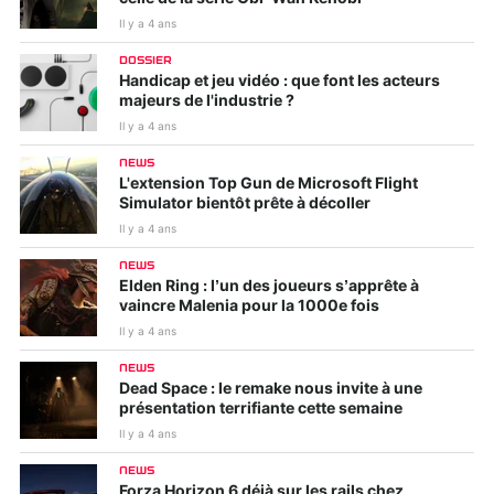
Il y a 4 ans
DOSSIER
Handicap et jeu vidéo : que font les acteurs
majeurs de l'industrie ?
Il y a 4 ans
NEWS
L'extension Top Gun de Microsoft Flight
Simulator bientôt prête à décoller
Il y a 4 ans
NEWS
Elden Ring : l’un des joueurs s’apprête à
vaincre Malenia pour la 1000e fois
Il y a 4 ans
NEWS
Dead Space : le remake nous invite à une
présentation terrifiante cette semaine
Il y a 4 ans
NEWS
Forza Horizon 6 déjà sur les rails chez