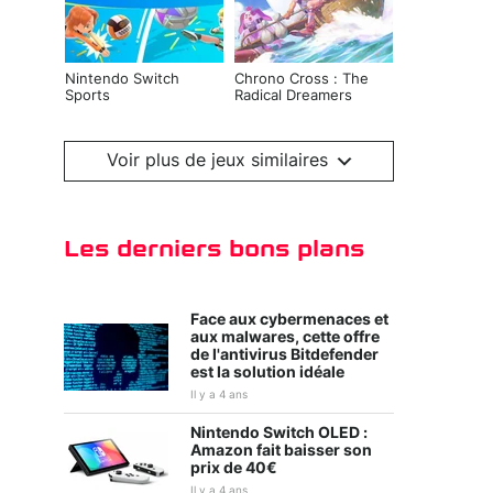
Nintendo Switch
Chrono Cross : The
Sports
Radical Dreamers
Edition
Voir plus de jeux similaires
Les derniers bons plans
Face aux cybermenaces et
aux malwares, cette offre
de l'antivirus Bitdefender
est la solution idéale
Kirby et le monde
Tiny Tina's
oublié
Wonderlands
Il y a 4 ans
Nintendo Switch OLED :
Amazon fait baisser son
prix de 40€
Il y a 4 ans