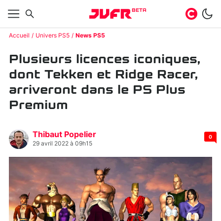
BETA
Accueil
Univers PS5
News PS5
Plusieurs licences iconiques,
dont Tekken et Ridge Racer,
arriveront dans le PS Plus
Premium
Thibaut Popelier
0
29 avril 2022 à 09h15