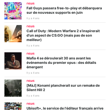
NEWS
Fall Guys passera free-to-play et débarquera
sur de nouveaux supports en juin
Il y a 4 ans
NEWS
Call of Duty : Modern Warfare 2 s'inspirerait
d'un aspect de CS:GO (mais pas de son
meilleur)
Il y a 4 ans
NEWS
Mafia 4 se déroulerait 30 ans avant les
événements du premier opus : des détails
émergent
Il y a 4 ans
NEWS
[MàJ] Konami plancherait sur un remake de
Silent Hill 2
Il y a 4 ans
NEWS
Ubisoft+, le service de l'éditeur français arrive