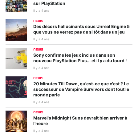
sur PlayStation
Il y a 4 ans
NEWS
Des décors hallucinants sous Unreal Engine 5
que vous ne verrez pas de si tôt dans un jeu
Il y a 4 ans
NEWS
Sony confirme les jeux inclus dans son
nouveau PlayStation Plus... et il y a du lourd !
Il y a 4 ans
NEWS
20 Minutes Till Dawn, qu'est-ce que c'est ? Le
successeur de Vampire Survivors dont tout le
monde parle
Il y a 4 ans
NEWS
Marvel's Midnight Suns devrait bien arriver à
l'heure
Il y a 4 ans