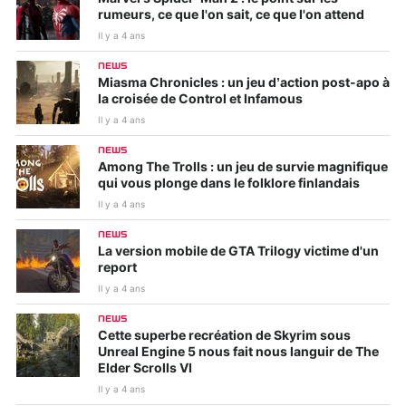
rumeurs, ce que l'on sait, ce que l'on attend
Il y a 4 ans
NEWS
Miasma Chronicles : un jeu d’action post-apo à
la croisée de Control et Infamous
Il y a 4 ans
NEWS
Among The Trolls : un jeu de survie magnifique
qui vous plonge dans le folklore finlandais
Il y a 4 ans
NEWS
La version mobile de GTA Trilogy victime d'un
report
Il y a 4 ans
NEWS
Cette superbe recréation de Skyrim sous
Unreal Engine 5 nous fait nous languir de The
Elder Scrolls VI
Il y a 4 ans