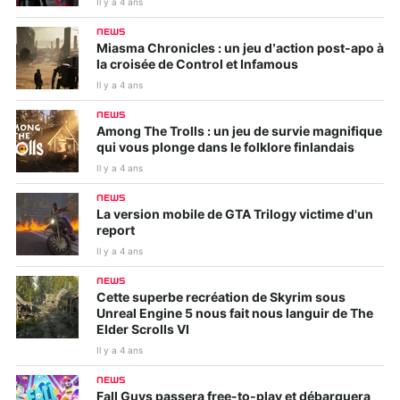
Il y a 4 ans
NEWS
Miasma Chronicles : un jeu d’action post-apo à
la croisée de Control et Infamous
Il y a 4 ans
NEWS
Among The Trolls : un jeu de survie magnifique
qui vous plonge dans le folklore finlandais
Il y a 4 ans
NEWS
La version mobile de GTA Trilogy victime d'un
report
Il y a 4 ans
NEWS
Cette superbe recréation de Skyrim sous
Unreal Engine 5 nous fait nous languir de The
Elder Scrolls VI
Il y a 4 ans
NEWS
Fall Guys passera free-to-play et débarquera