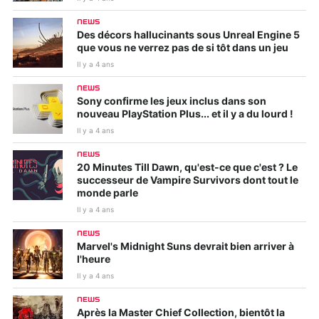
NEWS
Des décors hallucinants sous Unreal Engine 5
que vous ne verrez pas de si tôt dans un jeu
Il y a 4 ans
NEWS
Sony confirme les jeux inclus dans son
nouveau PlayStation Plus... et il y a du lourd !
Il y a 4 ans
NEWS
20 Minutes Till Dawn, qu'est-ce que c'est ? Le
successeur de Vampire Survivors dont tout le
monde parle
Il y a 4 ans
NEWS
Marvel's Midnight Suns devrait bien arriver à
l'heure
Il y a 4 ans
NEWS
Après la Master Chief Collection, bientôt la