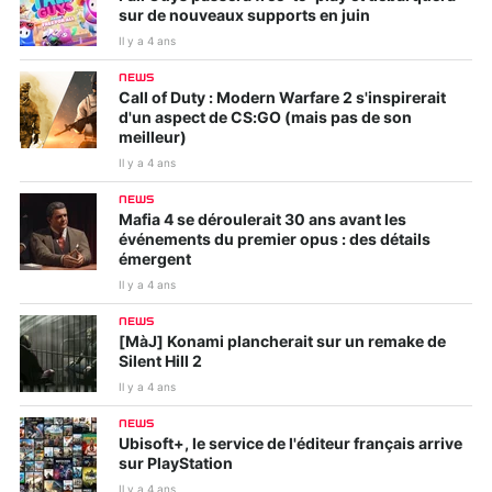
sur de nouveaux supports en juin
Il y a 4 ans
NEWS
Call of Duty : Modern Warfare 2 s'inspirerait
d'un aspect de CS:GO (mais pas de son
meilleur)
Il y a 4 ans
NEWS
Mafia 4 se déroulerait 30 ans avant les
événements du premier opus : des détails
émergent
Il y a 4 ans
NEWS
[MàJ] Konami plancherait sur un remake de
Silent Hill 2
Il y a 4 ans
NEWS
Ubisoft+, le service de l'éditeur français arrive
sur PlayStation
Il y a 4 ans