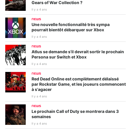
Gears of War Collection ?
Il y a 4 ans
NEWS
Une nouvelle fonctionnalité très sympa
pourrait bientôt débarquer sur Xbox
Il y a 4 ans
NEWS
Atlus se demande s'il devrait sortir le prochain
Persona sur Switch et Xbox
Il y a 4 ans
NEWS
Red Dead Online est complètement délaissé
par Rockstar Game, et les joueurs commencent
à s'agacer
Il y a 4 ans
NEWS
Le prochain Call of Duty se montrera dans 3
semaines
Il y a 4 ans