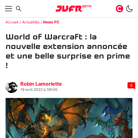
BETA
Accueil
Actualités
News PC
World of Warcraft : la
nouvelle extension annoncée
et une belle surprise en prime
!
Robin Lamorlette
0
19 avril 2022 à 16h30