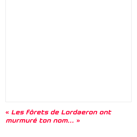
«
Les fôrets de Lordaeron ont
murmuré ton nom…
»