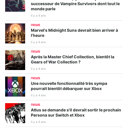
successeur de Vampire Survivors dont tout le
monde parle
Il y a 4 ans
NEWS
Marvel's Midnight Suns devrait bien arriver à
l'heure
Il y a 4 ans
NEWS
Après la Master Chief Collection, bientôt la
Gears of War Collection ?
Il y a 4 ans
NEWS
Une nouvelle fonctionnalité très sympa
pourrait bientôt débarquer sur Xbox
Il y a 4 ans
NEWS
Atlus se demande s'il devrait sortir le prochain
Persona sur Switch et Xbox
Il y a 4 ans