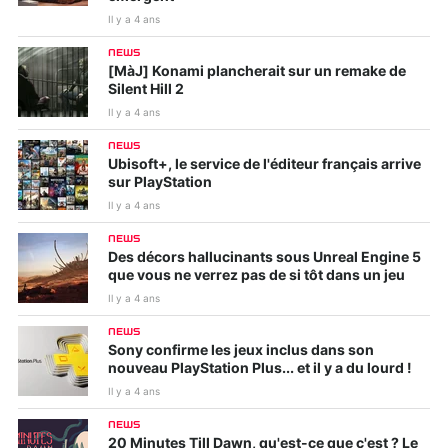
Il y a 4 ans
NEWS
[MàJ] Konami plancherait sur un remake de
Silent Hill 2
Il y a 4 ans
NEWS
Ubisoft+, le service de l'éditeur français arrive
sur PlayStation
Il y a 4 ans
NEWS
Des décors hallucinants sous Unreal Engine 5
que vous ne verrez pas de si tôt dans un jeu
Il y a 4 ans
NEWS
Sony confirme les jeux inclus dans son
nouveau PlayStation Plus... et il y a du lourd !
Il y a 4 ans
NEWS
20 Minutes Till Dawn, qu'est-ce que c'est ? Le