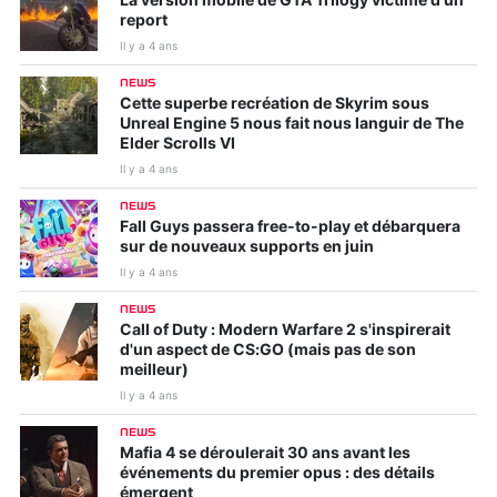
La version mobile de GTA Trilogy victime d'un
report
Il y a 4 ans
NEWS
Cette superbe recréation de Skyrim sous
Unreal Engine 5 nous fait nous languir de The
Elder Scrolls VI
Il y a 4 ans
NEWS
Fall Guys passera free-to-play et débarquera
sur de nouveaux supports en juin
Il y a 4 ans
NEWS
Call of Duty : Modern Warfare 2 s'inspirerait
d'un aspect de CS:GO (mais pas de son
meilleur)
Il y a 4 ans
NEWS
Mafia 4 se déroulerait 30 ans avant les
événements du premier opus : des détails
émergent