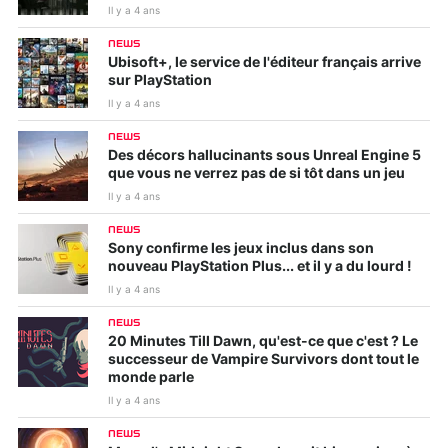
Il y a 4 ans
NEWS
Ubisoft+, le service de l'éditeur français arrive
sur PlayStation
Il y a 4 ans
NEWS
Des décors hallucinants sous Unreal Engine 5
que vous ne verrez pas de si tôt dans un jeu
Il y a 4 ans
NEWS
Sony confirme les jeux inclus dans son
nouveau PlayStation Plus... et il y a du lourd !
Il y a 4 ans
NEWS
20 Minutes Till Dawn, qu'est-ce que c'est ? Le
successeur de Vampire Survivors dont tout le
monde parle
Il y a 4 ans
NEWS