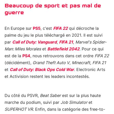
Beaucoup de sport et pas mal de
guerre
En Europe sur
PS5
, c'est
FIFA 22
qui décroche la
palme du jeu le plus téléchargé en 2021. Il est suivi
par
Call of Duty: Vanguard
,
FIFA 21
,
Marvel's Spider-
Man: Miles Morales
et
Battlefield 2042
. Pour ce qui
est de la
PS4
, nous retrouvons dans cet ordre
FIFA 22
(décidément),
Grand Theft Auto V
,
Minecraft
,
FIFA 21
et
Call of Duty: Black Ops Cold War
. Electronic Arts
et Activision restent les leaders incontestés.
Du côté du PSVR,
Beat Saber
est sur la plus haute
marche du podium, suivi par
Job Simulator
et
SUPERHOT VR
. Enfin, dans la catégorie des free-to-