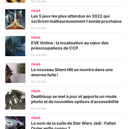
Il y a 4 ans
NEWS
Les 5 jeux les plus attendus en 2022 qui
sortiront malheureusement l'année prochaine
Il y a 4 ans
NEWS
EVE Online : la localisation au cœur des
préoccupations de CCP
Il y a 4 ans
NEWS
Le nouveau Silent Hill se montre dans une
énorme fuite !
Il y a 4 ans
NEWS
Deathloop se met à jour et apporte un mode
photo et de nouvelles options d'accessibilité
Il y a 4 ans
NEWS
Le nom de la suite de Star Wars Jedi : Fallen
Order enfin connu ?