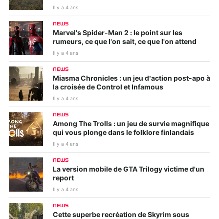
Il y a 4 ans
NEWS
Marvel's Spider-Man 2 : le point sur les
rumeurs, ce que l'on sait, ce que l'on attend
Il y a 4 ans
NEWS
Miasma Chronicles : un jeu d’action post-apo à
la croisée de Control et Infamous
Il y a 4 ans
NEWS
Among The Trolls : un jeu de survie magnifique
qui vous plonge dans le folklore finlandais
Il y a 4 ans
NEWS
La version mobile de GTA Trilogy victime d'un
report
Il y a 4 ans
NEWS
Cette superbe recréation de Skyrim sous