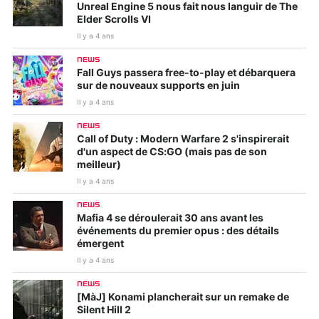
Unreal Engine 5 nous fait nous languir de The
Elder Scrolls VI
Il y a 4 ans
NEWS
Fall Guys passera free-to-play et débarquera
sur de nouveaux supports en juin
Il y a 4 ans
NEWS
Call of Duty : Modern Warfare 2 s'inspirerait
d'un aspect de CS:GO (mais pas de son
meilleur)
Il y a 4 ans
NEWS
Mafia 4 se déroulerait 30 ans avant les
événements du premier opus : des détails
émergent
Il y a 4 ans
NEWS
[MàJ] Konami plancherait sur un remake de
Silent Hill 2