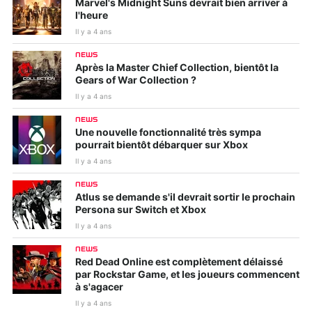
Marvel's Midnight Suns devrait bien arriver à
l'heure
Il y a 4 ans
NEWS
Après la Master Chief Collection, bientôt la
Gears of War Collection ?
Il y a 4 ans
NEWS
Une nouvelle fonctionnalité très sympa
pourrait bientôt débarquer sur Xbox
Il y a 4 ans
NEWS
Atlus se demande s'il devrait sortir le prochain
Persona sur Switch et Xbox
Il y a 4 ans
NEWS
Red Dead Online est complètement délaissé
par Rockstar Game, et les joueurs commencent
à s'agacer
Il y a 4 ans