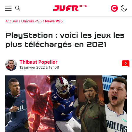
BETA
Accueil
Univers PS5
News PS5
PlayStation : voici les jeux les
plus téléchargés en 2021
Thibaut Popelier
0
12 janvier 2022 à 18h08