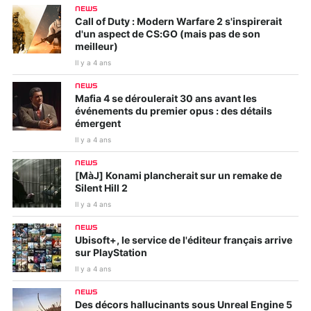
NEWS
Call of Duty : Modern Warfare 2 s'inspirerait
d'un aspect de CS:GO (mais pas de son
meilleur)
Il y a 4 ans
NEWS
Mafia 4 se déroulerait 30 ans avant les
événements du premier opus : des détails
émergent
Il y a 4 ans
NEWS
[MàJ] Konami plancherait sur un remake de
Silent Hill 2
Il y a 4 ans
NEWS
Ubisoft+, le service de l'éditeur français arrive
sur PlayStation
Il y a 4 ans
NEWS
Des décors hallucinants sous Unreal Engine 5