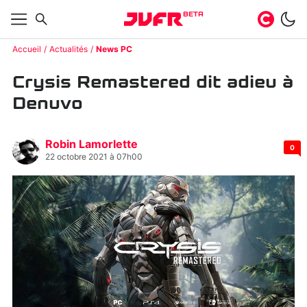
BETA
Accueil
Actualités
News PC
Crysis Remastered dit adieu à
Denuvo
Robin Lamorlette
0
22 octobre 2021 à 07h00