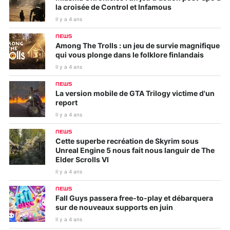
la croisée de Control et Infamous
Il y a 4 ans
NEWS
Among The Trolls : un jeu de survie magnifique
qui vous plonge dans le folklore finlandais
Il y a 4 ans
NEWS
La version mobile de GTA Trilogy victime d'un
report
Il y a 4 ans
NEWS
Cette superbe recréation de Skyrim sous
Unreal Engine 5 nous fait nous languir de The
Elder Scrolls VI
Il y a 4 ans
NEWS
Fall Guys passera free-to-play et débarquera
sur de nouveaux supports en juin
Il y a 4 ans