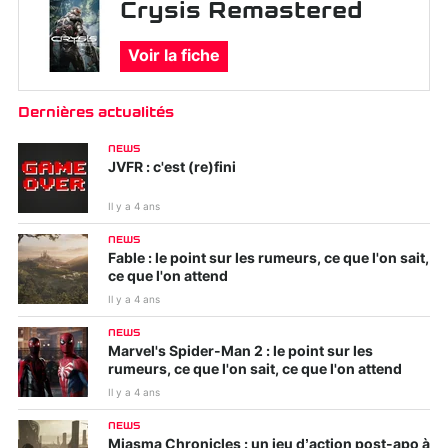
Crysis Remastered
Voir la fiche
Dernières actualités
NEWS
JVFR : c'est (re)fini
Il y a 4 ans
NEWS
Fable : le point sur les rumeurs, ce que l'on sait,
ce que l'on attend
Il y a 4 ans
NEWS
Marvel's Spider-Man 2 : le point sur les
rumeurs, ce que l'on sait, ce que l'on attend
Il y a 4 ans
NEWS
Miasma Chronicles : un jeu d’action post-apo à