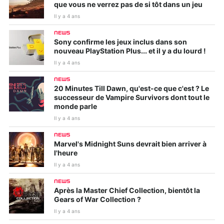
que vous ne verrez pas de si tôt dans un jeu
Il y a 4 ans
NEWS
Sony confirme les jeux inclus dans son
nouveau PlayStation Plus... et il y a du lourd !
Il y a 4 ans
NEWS
20 Minutes Till Dawn, qu'est-ce que c'est ? Le
successeur de Vampire Survivors dont tout le
monde parle
Il y a 4 ans
NEWS
Marvel's Midnight Suns devrait bien arriver à
l'heure
Il y a 4 ans
NEWS
Après la Master Chief Collection, bientôt la
Gears of War Collection ?
Il y a 4 ans