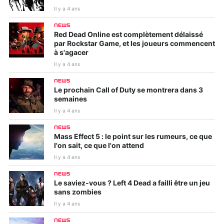
Il y a 4 ans
NEWS
Red Dead Online est complètement délaissé
par Rockstar Game, et les joueurs commencent
à s'agacer
Il y a 4 ans
NEWS
Le prochain Call of Duty se montrera dans 3
semaines
Il y a 4 ans
NEWS
Mass Effect 5 : le point sur les rumeurs, ce que
l'on sait, ce que l'on attend
Il y a 4 ans
NEWS
Le saviez-vous ? Left 4 Dead a failli être un jeu
sans zombies
Il y a 4 ans
NEWS