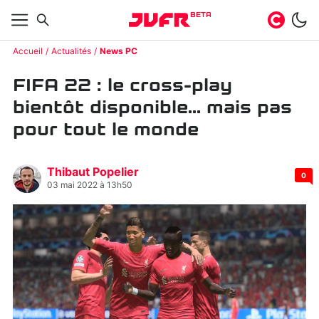
BETA
Accueil
Actualités
News PC
FIFA 22 : le cross-play
bientôt disponible... mais pas
pour tout le monde
Thibaut Popelier
0
03 mai 2022 à 13h50