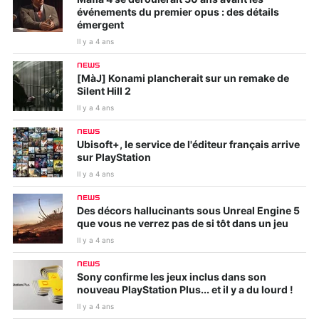
événements du premier opus : des détails
émergent
Il y a 4 ans
NEWS
[MàJ] Konami plancherait sur un remake de
Silent Hill 2
Il y a 4 ans
NEWS
Ubisoft+, le service de l'éditeur français arrive
sur PlayStation
Il y a 4 ans
NEWS
Des décors hallucinants sous Unreal Engine 5
que vous ne verrez pas de si tôt dans un jeu
Il y a 4 ans
NEWS
Sony confirme les jeux inclus dans son
nouveau PlayStation Plus... et il y a du lourd !
Il y a 4 ans