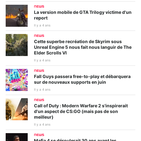
NEWS
La version mobile de GTA Trilogy victime d'un
report
Il y a 4 ans
NEWS
Cette superbe recréation de Skyrim sous
Unreal Engine 5 nous fait nous languir de The
Elder Scrolls VI
Il y a 4 ans
NEWS
Fall Guys passera free-to-play et débarquera
sur de nouveaux supports en juin
Il y a 4 ans
NEWS
Call of Duty : Modern Warfare 2 s'inspirerait
d'un aspect de CS:GO (mais pas de son
meilleur)
Il y a 4 ans
NEWS
Mafia 4 se déroulerait 30 ans avant les