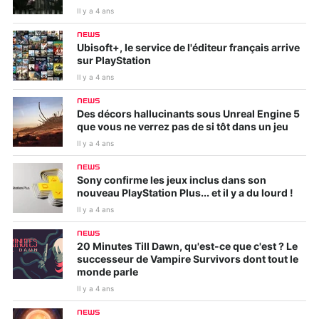
Il y a 4 ans
NEWS
Ubisoft+, le service de l'éditeur français arrive
sur PlayStation
Il y a 4 ans
NEWS
Des décors hallucinants sous Unreal Engine 5
que vous ne verrez pas de si tôt dans un jeu
Il y a 4 ans
NEWS
Sony confirme les jeux inclus dans son
nouveau PlayStation Plus... et il y a du lourd !
Il y a 4 ans
NEWS
20 Minutes Till Dawn, qu'est-ce que c'est ? Le
successeur de Vampire Survivors dont tout le
monde parle
Il y a 4 ans
NEWS