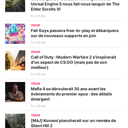
Unreal Engine 5 nous fait nous languir de The
Elder Scrolls VI
Il y a 4 ans
NEWS
Fall Guys passera free-to-play et débarquera
sur de nouveaux supports en juin
Il y a 4 ans
NEWS
Call of Duty : Modern Warfare 2 s'inspirerait
d'un aspect de CS:GO (mais pas de son
meilleur)
Il y a 4 ans
NEWS
Mafia 4 se déroulerait 30 ans avant les
événements du premier opus : des détails
émergent
Il y a 4 ans
NEWS
[MàJ] Konami plancherait sur un remake de
Silent Hill 2