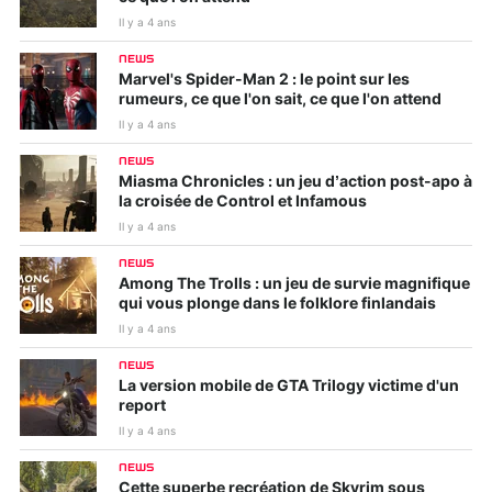
Il y a 4 ans
NEWS
Marvel's Spider-Man 2 : le point sur les
rumeurs, ce que l'on sait, ce que l'on attend
Il y a 4 ans
NEWS
Miasma Chronicles : un jeu d’action post-apo à
la croisée de Control et Infamous
Il y a 4 ans
NEWS
Among The Trolls : un jeu de survie magnifique
qui vous plonge dans le folklore finlandais
Il y a 4 ans
NEWS
La version mobile de GTA Trilogy victime d'un
report
Il y a 4 ans
NEWS
Cette superbe recréation de Skyrim sous