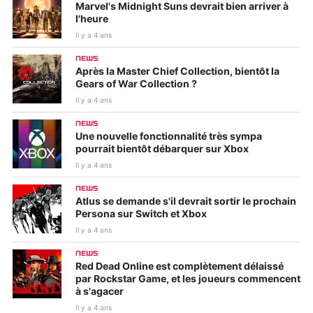
Marvel's Midnight Suns devrait bien arriver à
l'heure
Il y a 4 ans
NEWS
Après la Master Chief Collection, bientôt la
Gears of War Collection ?
Il y a 4 ans
NEWS
Une nouvelle fonctionnalité très sympa
pourrait bientôt débarquer sur Xbox
Il y a 4 ans
NEWS
Atlus se demande s'il devrait sortir le prochain
Persona sur Switch et Xbox
Il y a 4 ans
NEWS
Red Dead Online est complètement délaissé
par Rockstar Game, et les joueurs commencent
à s'agacer
Il y a 4 ans