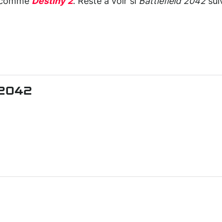
se comme
Destiny 2
. Reste à voir si
Battlefield 2042
sui
 2042