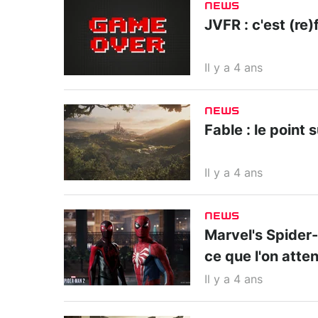
NEWS
JVFR : c'est (re)f
Il y a 4 ans
NEWS
Fable : le point 
Il y a 4 ans
NEWS
Marvel's Spider-M
ce que l'on atte
Il y a 4 ans