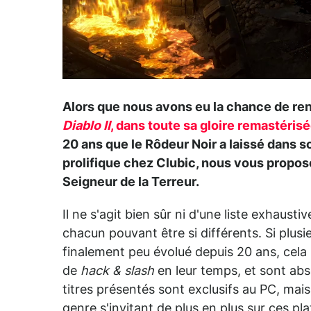
Alors que nous avons eu la chance de re
Diablo II
, dans toute sa gloire remastéris
20 ans que le Rôdeur Noir a laissé dans s
prolifique chez Clubic, nous vous proposo
Seigneur de la Terreur.
Il ne s'agit bien sûr ni d'une liste exhaustiv
chacun pouvant être si différents. Si plusi
finalement peu évolué depuis 20 ans, cela 
de
hack & slash
en leur temps, et sont ab
titres présentés sont exclusifs au PC, mai
genre s'invitant de plus en plus sur ces pl