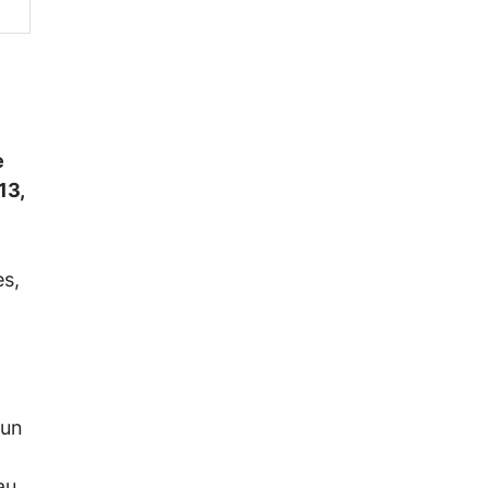
e
13,
es,
 un