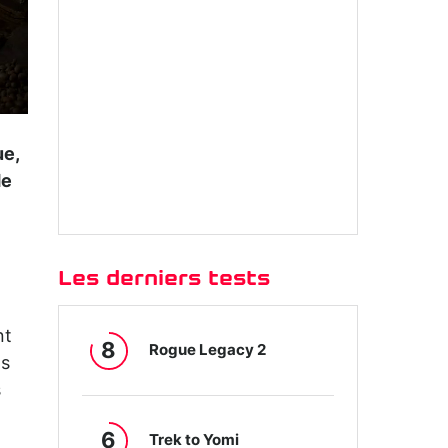
ue,
de
Les derniers tests
nt
8
Rogue Legacy 2
ns
s
6
Trek to Yomi