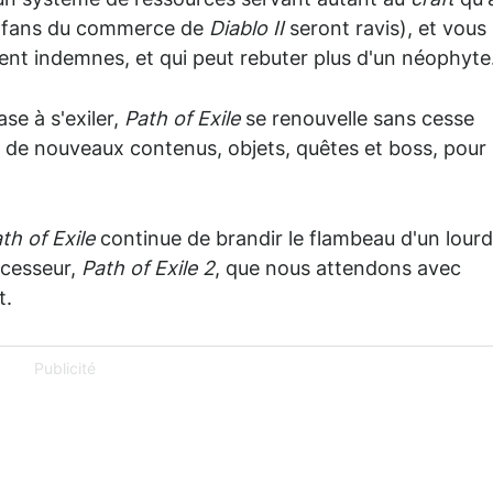
 un système de ressources servant autant au
craft
qu'
es fans du commerce de
Diablo II
seront ravis), et vous
ent indemnes, et qui peut rebuter plus d'un néophyte
se à s'exiler,
Path of Exile
se renouvelle sans cesse
 de nouveaux contenus, objets, quêtes et boss, pour
th of Exile
continue de brandir le flambeau d'un lourd
ccesseur,
Path of Exile 2
, que nous attendons avec
t.
Publicité