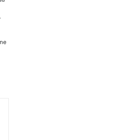
au
.
 ne