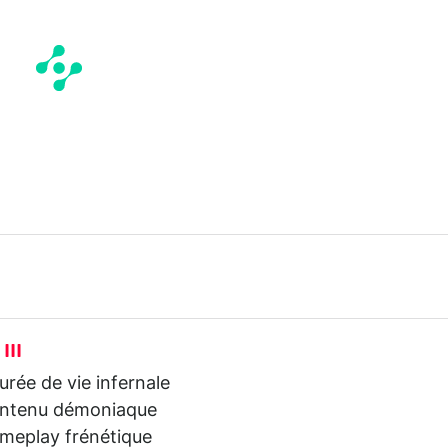
III
rée de vie infernale
ntenu démoniaque
meplay frénétique