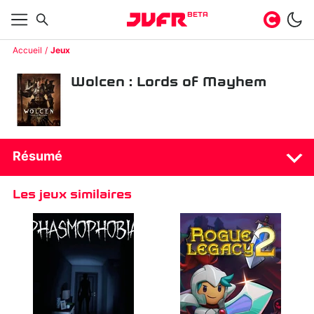
BETA
Accueil
Jeux
Wolcen : Lords of Mayhem
Résumé
Les jeux similaires