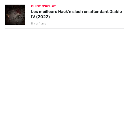
GUIDE D'ACHAT
Les meilleurs Hack'n slash en attendant Diablo
IV (2022)
Il y a 4 ans
Kirby et le monde
Tiny Tina's
oublié
Wonderlands
Ghostwire : Tokyo
WWE 2K22