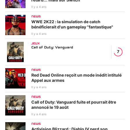
retard… mais sur Switch
Il y a 4 ans
NEWS
WWE 2K22 : la simulation de catch
bénéficierait d'un gameplay "fantastique"
Il y a 4 ans
JEUX
Call of Duty: Vanguard
7
NEWS
Red Dead Online reçoit un mode inédit intitulé
Appel aux armes
Il y a 4 ans
NEWS
Call of Duty: Vanguard fuite et pourrait être
annoncé le 19 août
Il y a 4 ans
NEWS
Activision Blizzard : Diablo IV perd son