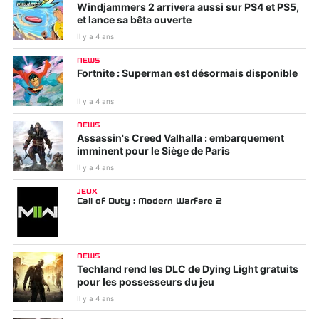
Windjammers 2 arrivera aussi sur PS4 et PS5,
et lance sa bêta ouverte
Il y a 4 ans
NEWS
Fortnite : Superman est désormais disponible
Il y a 4 ans
NEWS
Assassin's Creed Valhalla : embarquement
imminent pour le Siège de Paris
Il y a 4 ans
JEUX
Call of Duty : Modern Warfare 2
NEWS
Techland rend les DLC de Dying Light gratuits
pour les possesseurs du jeu
Il y a 4 ans