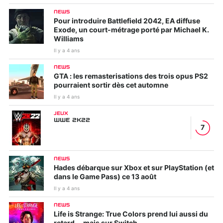
NEWS
Pour introduire Battlefield 2042, EA diffuse
Exode, un court-métrage porté par Michael K.
Williams
Il y a 4 ans
NEWS
GTA : les remasterisations des trois opus PS2
pourraient sortir dès cet automne
Il y a 4 ans
JEUX
WWE 2K22
7
NEWS
Hades débarque sur Xbox et sur PlayStation (et
dans le Game Pass) ce 13 août
Il y a 4 ans
NEWS
Life is Strange: True Colors prend lui aussi du