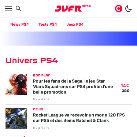
BETA
News PS4
Tests PS4
Jeux PS4
Univers PS4
BON PLAN
Pour les fans de la Saga, le jeu Star
14€
Wars Squadrons sur PS4 profite d'une
39€
belle promotion
Il y a 4 ans
NEWS
Rocket League va recevoir un mode 120 FPS
sur PS5 et des items Ratchet & Clank
Il y a 4 ans