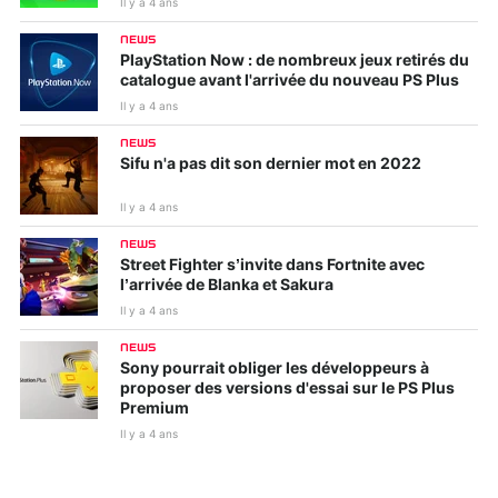
Il y a 4 ans
NEWS
PlayStation Now : de nombreux jeux retirés du
catalogue avant l'arrivée du nouveau PS Plus
Il y a 4 ans
NEWS
Sifu n'a pas dit son dernier mot en 2022
Il y a 4 ans
NEWS
Street Fighter s’invite dans Fortnite avec
l’arrivée de Blanka et Sakura
Il y a 4 ans
NEWS
Sony pourrait obliger les développeurs à
proposer des versions d'essai sur le PS Plus
Premium
Il y a 4 ans
NEWS
Call of Duty: Warzone : la suite sera annoncée