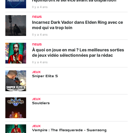
rejoindront le service avant sa disparition
Il y a 4 ans
NEWS
Incarnez Dark Vador dans Elden Ring avec ce
mod qui va trop loin
Il y a 4 ans
NEWS
À quoi on joue en mai ? Les meilleures sorties
de jeux vidéo sélectionnées par la rédac
Il y a 4 ans
JEUX
Sniper Elite 5
JEUX
Souldiers
JEUX
Vampire : The Masquerade - Swansong