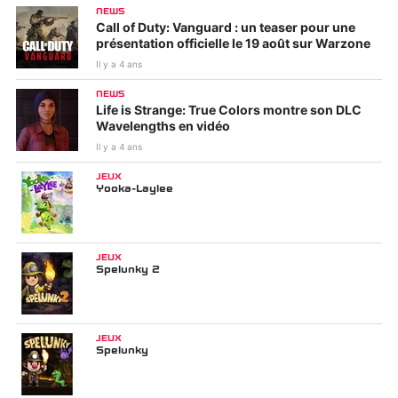
NEWS
Call of Duty: Vanguard : un teaser pour une
présentation officielle le 19 août sur Warzone
Il y a 4 ans
NEWS
Life is Strange: True Colors montre son DLC
Wavelengths en vidéo
Il y a 4 ans
JEUX
Yooka-Laylee
JEUX
Spelunky 2
JEUX
Spelunky