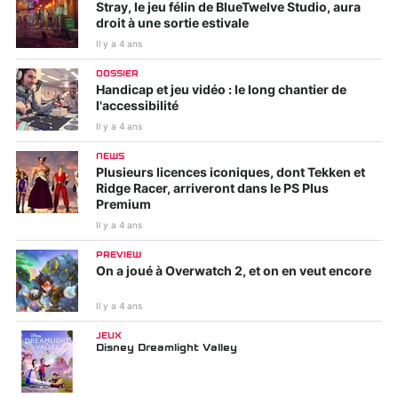
Stray, le jeu félin de BlueTwelve Studio, aura
droit à une sortie estivale
Il y a 4 ans
DOSSIER
Handicap et jeu vidéo : le long chantier de
l'accessibilité
Il y a 4 ans
NEWS
Plusieurs licences iconiques, dont Tekken et
Ridge Racer, arriveront dans le PS Plus
Premium
Il y a 4 ans
PREVIEW
On a joué à Overwatch 2, et on en veut encore
Il y a 4 ans
JEUX
Disney Dreamlight Valley