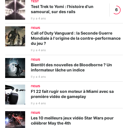
TEST
Test Trek to Yomi : l'histoire d'un
6
samouraï, sur des rails
Il y a 4 ans
NEWS
Call of Duty Vanguard : la Seconde Guerre
Mondiale à l’origine de la contre-performance
du jeu ?
Il y a 4 ans
NEWS
Bientôt des nouvelles de Bloodborne ? Un
informateur lâche un indice
Il y a 4 ans
NEWS
F1 22 fait rugir son moteur à Miami avec sa
première vidéo de gameplay
Il y a 4 ans
NEWS
Les 10 meilleurs jeux vidéo Star Wars pour
célébrer May the 4th