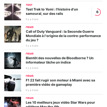
TEST
Test Trek to Yomi : l'histoire d'un
6
samouraï, sur des rails
Il y a 4 ans
NEWS
Call of Duty Vanguard : la Seconde Guerre
Mondiale à l’origine de la contre-performance
du jeu ?
Il y a 4 ans
NEWS
Bientôt des nouvelles de Bloodborne ? Un
informateur lâche un indice
Il y a 4 ans
NEWS
F1 22 fait rugir son moteur à Miami avec sa
première vidéo de gameplay
Il y a 4 ans
NEWS
Les 10 meilleurs jeux vidéo Star Wars pour
célébrer May the 4th