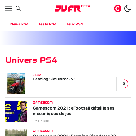
BETA
News PS4
Tests PS4
Jeux PS4
Univers PS4
JEUX
Farming Simulator 22
5
GAMESCOM
Gamescom 2021 : eFootball détaille ses
mécaniques de jeu
Il y a 4 ans
GAMESCOM