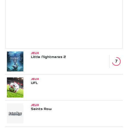
JEUX
Little Nightmares 2
7
JEUX
UFL
JEUX
Saints Row