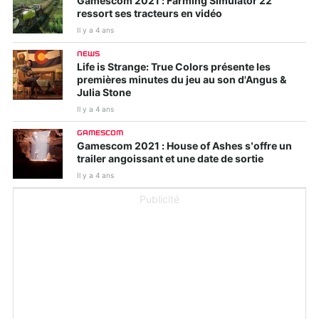
Gamescom 2021 : Farming Simulator 22
ressort ses tracteurs en vidéo
Il y a 4 ans
NEWS
Life is Strange: True Colors présente les
premières minutes du jeu au son d'Angus &
Julia Stone
Il y a 4 ans
GAMESCOM
Gamescom 2021 : House of Ashes s’offre un
trailer angoissant et une date de sortie
Il y a 4 ans
Publicité