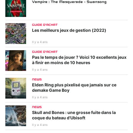
Vampire : The Masquerade - Swansong
GUIDE D'ACHAT
Les meilleurs jeux de gestion (2022)
Il y a 4 ans
GUIDE D'ACHAT
Pas le temps de jouer ? Voici 10 excellents jeux
à finir en moins de 10 heures
Il y a 4 ans
NEWS
Elden Ring plus pixelisé que jamais sur ce
demake Game Boy
Il y a 4 ans
NEWS
Skull and Bones : une grosse fuite dans la
coque du bateau d'Ubisoft
Il y a 4 ans