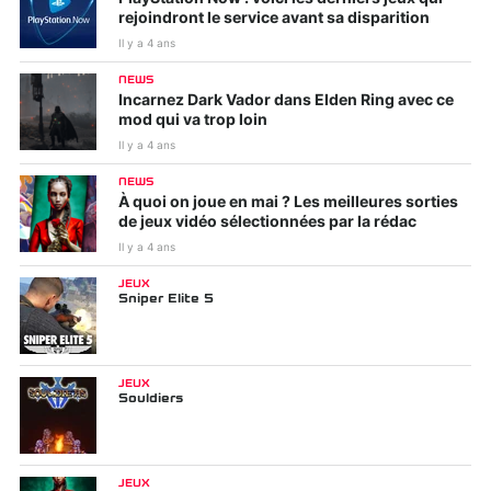
rejoindront le service avant sa disparition
Il y a 4 ans
NEWS
Incarnez Dark Vador dans Elden Ring avec ce
mod qui va trop loin
Il y a 4 ans
NEWS
À quoi on joue en mai ? Les meilleures sorties
de jeux vidéo sélectionnées par la rédac
Il y a 4 ans
JEUX
Sniper Elite 5
JEUX
Souldiers
JEUX