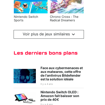
Nintendo Switch
Chrono Cross : The
Sports
Radical Dreamers
Edition
Voir plus de jeux similaires
Les derniers bons plans
Face aux cybermenaces et
aux malwares, cette offre
de l'antivirus Bitdefender
est la solution idéale
Kirby et le monde
Tiny Tina's
oublié
Wonderlands
Il y a 4 ans
Nintendo Switch OLED :
Amazon fait baisser son
prix de 40€
Il y a 4 ans