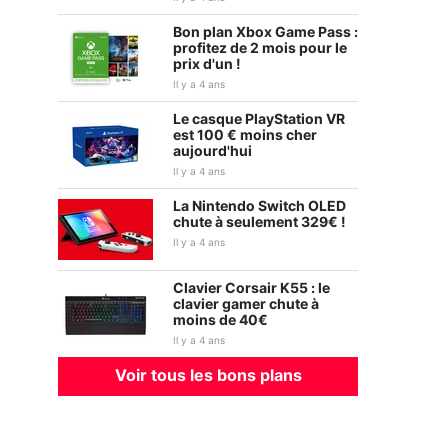
Bon plan Xbox Game Pass :
profitez de 2 mois pour le
prix d'un !
Il y a 4 ans
Le casque PlayStation VR
est 100 € moins cher
Ghostwire : Tokyo
WWE 2K22
aujourd'hui
Il y a 4 ans
La Nintendo Switch OLED
chute à seulement 329€ !
Il y a 4 ans
Clavier Corsair K55 : le
clavier gamer chute à
moins de 40€
Il y a 4 ans
Voir tous les bons plans
Gran Turismo 7
Elden Ring