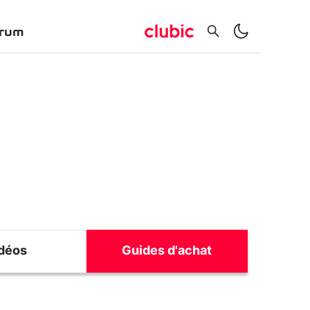
rum
déos
Guides d'achat