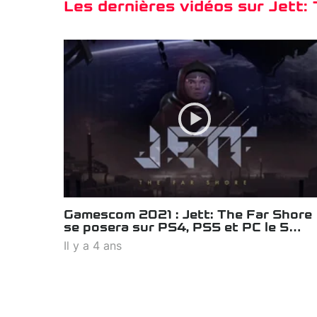
Les dernières vidéos sur Jett:
Gamescom 2021 : Jett: The Far Shore
se posera sur PS4, PS5 et PC le 5
octobre
Il y a 4 ans