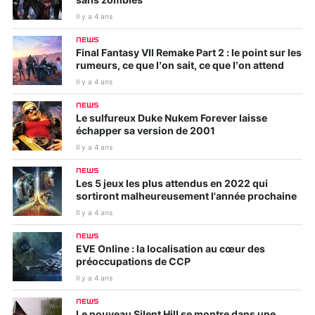
sans zombies
Il y a 4 ans
NEWS
Final Fantasy VII Remake Part 2 : le point sur les
rumeurs, ce que l’on sait, ce que l’on attend
Il y a 4 ans
NEWS
Le sulfureux Duke Nukem Forever laisse
échapper sa version de 2001
Il y a 4 ans
NEWS
Les 5 jeux les plus attendus en 2022 qui
sortiront malheureusement l'année prochaine
Il y a 4 ans
NEWS
EVE Online : la localisation au cœur des
préoccupations de CCP
Il y a 4 ans
NEWS
Le nouveau Silent Hill se montre dans une