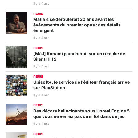
Il y a 4 ans
NEWS
Mafia 4 se déroulerait 30 ans avant les
événements du premier opus : des détails
émergent
Il y a 4 ans
NEWS
[MàJ] Konami plancherait sur un remake de
Silent Hill 2
Il y a 4 ans
NEWS
Ubisoft+, le service de l'éditeur français arrive
sur PlayStation
Il y a 4 ans
NEWS
Des décors hallucinants sous Unreal Engine 5
que vous ne verrez pas de si tôt dans un jeu
Il y a 4 ans
NEWS