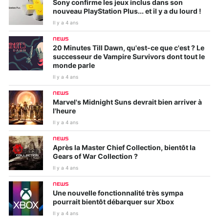
Sony confirme les jeux inclus dans son
nouveau PlayStation Plus... et il y a du lourd !
Il y a 4 ans
NEWS
20 Minutes Till Dawn, qu'est-ce que c'est ? Le
successeur de Vampire Survivors dont tout le
monde parle
Il y a 4 ans
NEWS
Marvel's Midnight Suns devrait bien arriver à
l'heure
Il y a 4 ans
NEWS
Après la Master Chief Collection, bientôt la
Gears of War Collection ?
Il y a 4 ans
NEWS
Une nouvelle fonctionnalité très sympa
pourrait bientôt débarquer sur Xbox
Il y a 4 ans