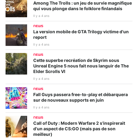
Among The Trolls : un jeu de survie magnifique
qui vous plonge dans le folklore finlandais
Il y a 4 ans
NEWS
La version mobile de GTA Trilogy victime d'un
report
Il y a 4 ans
NEWS
Cette superbe recréation de Skyrim sous
Unreal Engine 5 nous fait nous languir de The
Elder Scrolls VI
Il y a 4 ans
NEWS
Fall Guys passera free-to-play et débarquera
sur de nouveaux supports en juin
Il y a 4 ans
NEWS
Call of Duty : Modern Warfare 2 s'inspirerait
d'un aspect de CS:GO (mais pas de son
meilleur)