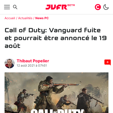
BETA
Accueil
Actualités
News PC
Call of Duty: Vanguard fuite
et pourrait être annoncé le 19
août
Thibaut Popelier
0
12 août 2021 à 07h51