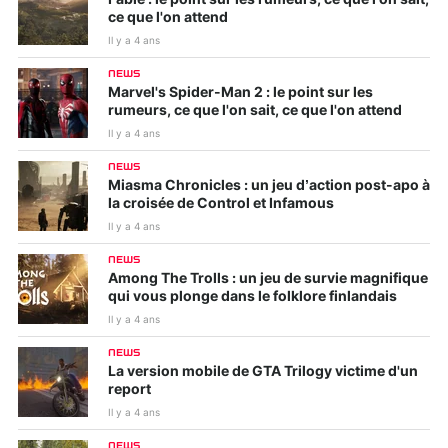
ce que l'on attend
Il y a 4 ans
NEWS
Marvel's Spider-Man 2 : le point sur les
rumeurs, ce que l'on sait, ce que l'on attend
Il y a 4 ans
NEWS
Miasma Chronicles : un jeu d’action post-apo à
la croisée de Control et Infamous
Il y a 4 ans
NEWS
Among The Trolls : un jeu de survie magnifique
qui vous plonge dans le folklore finlandais
Il y a 4 ans
NEWS
La version mobile de GTA Trilogy victime d'un
report
Il y a 4 ans
NEWS