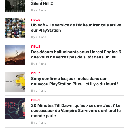
Silent Hill 2
Il y a 4 ans
NEWS
Ubisoft+, le service de l'éditeur français arrive
sur PlayStation
Il y a 4 ans
NEWS
Des décors hallucinants sous Unreal Engine 5
que vous ne verrez pas de si tôt dans un jeu
Il y a 4 ans
NEWS
Sony confirme les jeux inclus dans son
nouveau PlayStation Plus... et il y a du lourd !
Il y a 4 ans
NEWS
20 Minutes Till Dawn, qu'est-ce que c'est ? Le
successeur de Vampire Survivors dont tout le
monde parle
Il y a 4 ans