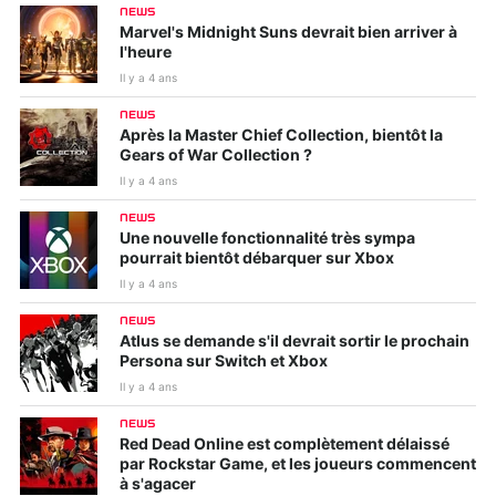
NEWS
Marvel's Midnight Suns devrait bien arriver à
l'heure
Il y a 4 ans
NEWS
Après la Master Chief Collection, bientôt la
Gears of War Collection ?
Il y a 4 ans
NEWS
Une nouvelle fonctionnalité très sympa
pourrait bientôt débarquer sur Xbox
Il y a 4 ans
NEWS
Atlus se demande s'il devrait sortir le prochain
Persona sur Switch et Xbox
Il y a 4 ans
NEWS
Red Dead Online est complètement délaissé
par Rockstar Game, et les joueurs commencent
à s'agacer