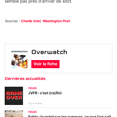
semble pas près d'arriver de sitôt.
Sources :
Charlie Intel
,
Washington Post
Overwatch
Voir la fiche
Dernières actualités
NEWS
JVFR : c'est (re)fini
Il y a 4 ans
NEWS
Fable : le point sur les rumeurs, ce que l'on sait,