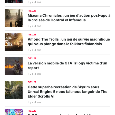
Il y a 4 ans
NEWS
Miasma Chronicles : un jeu d’action post-apo à
la croisée de Control et Infamous
Il y a 4 ans
NEWS
Among The Trolls : un jeu de survie magnifique
qui vous plonge dans le folklore finlandais
Il y a 4 ans
NEWS
La version mobile de GTA Trilogy victime d'un
report
Il y a 4 ans
NEWS
Cette superbe recréation de Skyrim sous
Unreal Engine 5 nous fait nous languir de The
Elder Scrolls VI
Il y a 4 ans
NEWS