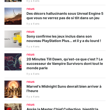
Il y a 4 ans
NEWS
Des décors hallucinants sous Unreal Engine 5
que vous ne verrez pas de si tôt dans un jeu
Il y a 4 ans
NEWS
Sony confirme les jeux inclus dans son
nouveau PlayStation Plus... et il y a du lourd !
Il y a 4 ans
NEWS
20 Minutes Till Dawn, qu'est-ce que c'est ? Le
successeur de Vampire Survivors dont tout le
monde parle
Il y a 4 ans
NEWS
Marvel's Midnight Suns devrait bien arriver à
l'heure
Il y a 4 ans
NEWS
Après la Master Chief Collection, bientôt la