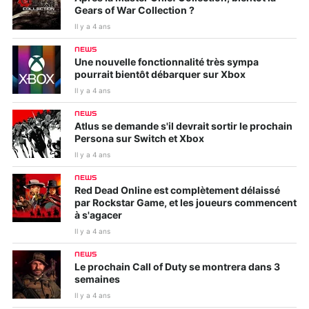
Gears of War Collection ?
Il y a 4 ans
NEWS
Une nouvelle fonctionnalité très sympa
pourrait bientôt débarquer sur Xbox
Il y a 4 ans
NEWS
Atlus se demande s'il devrait sortir le prochain
Persona sur Switch et Xbox
Il y a 4 ans
NEWS
Red Dead Online est complètement délaissé
par Rockstar Game, et les joueurs commencent
à s'agacer
Il y a 4 ans
NEWS
Le prochain Call of Duty se montrera dans 3
semaines
Il y a 4 ans