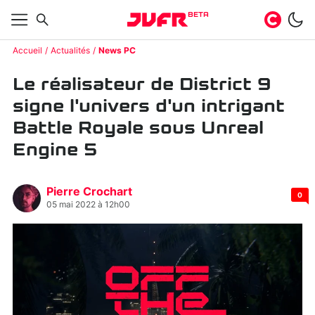
BETA
Accueil
Actualités
News PC
Le réalisateur de District 9
signe l'univers d'un intrigant
Battle Royale sous Unreal
Engine 5
Pierre Crochart
0
05 mai 2022 à 12h00