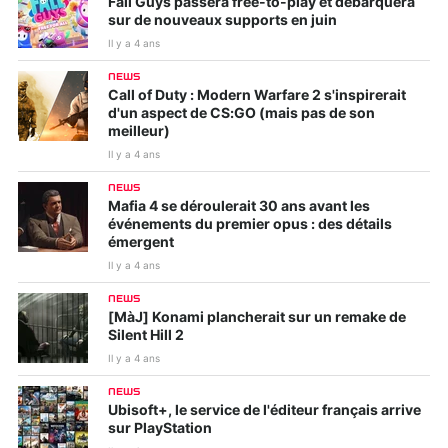
Fall Guys passera free-to-play et débarquera
sur de nouveaux supports en juin
Il y a 4 ans
NEWS
Call of Duty : Modern Warfare 2 s'inspirerait
d'un aspect de CS:GO (mais pas de son
meilleur)
Il y a 4 ans
NEWS
Mafia 4 se déroulerait 30 ans avant les
événements du premier opus : des détails
émergent
Il y a 4 ans
NEWS
[MàJ] Konami plancherait sur un remake de
Silent Hill 2
Il y a 4 ans
NEWS
Ubisoft+, le service de l'éditeur français arrive
sur PlayStation