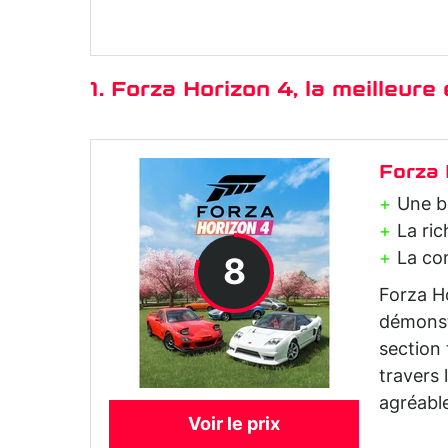
1. Forza Horizon 4, la meilleure
Forza 
Une b
La ri
La co
8
Forza Ho
démonst
section 
travers 
agréabl
Voir le prix