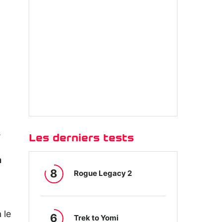
s
Les derniers tests
n
8
Rogue Legacy 2
 le
6
Trek to Yomi