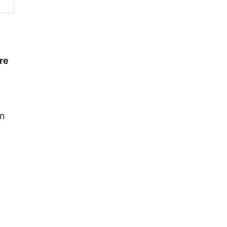
re
on