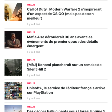
NEWS
Call of Duty : Modern Warfare 2 s'inspirerait
d'un aspect de CS:GO (mais pas de son
meilleur)
Il y a 4 ans
NEWS
Mafia 4 se déroulerait 30 ans avant les
événements du premier opus : des détails
émergent
Il y a 4 ans
NEWS
[MàJ] Konami plancherait sur un remake de
Silent Hill 2
Il y a 4 ans
NEWS
Ubisoft+, le service de l'éditeur français arrive
sur PlayStation
Il y a 4 ans
NEWS
Des décors hallucinants sous Unreal Engine 5