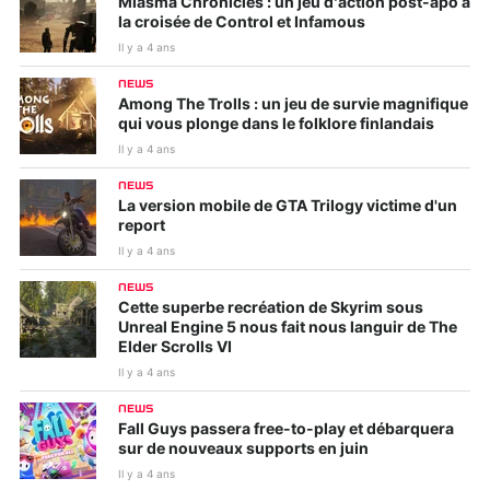
Miasma Chronicles : un jeu d’action post-apo à
la croisée de Control et Infamous
Il y a 4 ans
NEWS
Among The Trolls : un jeu de survie magnifique
qui vous plonge dans le folklore finlandais
Il y a 4 ans
NEWS
La version mobile de GTA Trilogy victime d'un
report
Il y a 4 ans
NEWS
Cette superbe recréation de Skyrim sous
Unreal Engine 5 nous fait nous languir de The
Elder Scrolls VI
Il y a 4 ans
NEWS
Fall Guys passera free-to-play et débarquera
sur de nouveaux supports en juin
Il y a 4 ans