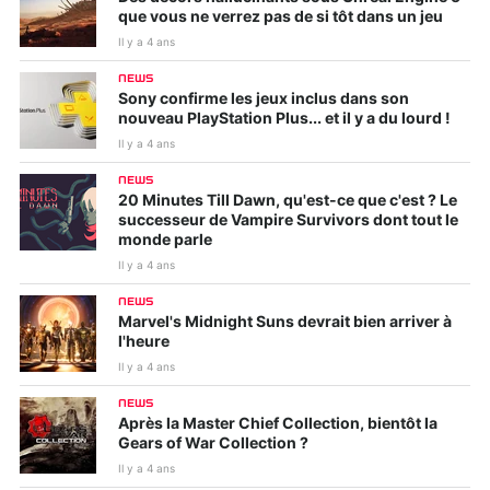
que vous ne verrez pas de si tôt dans un jeu
Il y a 4 ans
NEWS
Sony confirme les jeux inclus dans son
nouveau PlayStation Plus... et il y a du lourd !
Il y a 4 ans
NEWS
20 Minutes Till Dawn, qu'est-ce que c'est ? Le
successeur de Vampire Survivors dont tout le
monde parle
Il y a 4 ans
NEWS
Marvel's Midnight Suns devrait bien arriver à
l'heure
Il y a 4 ans
NEWS
Après la Master Chief Collection, bientôt la
Gears of War Collection ?
Il y a 4 ans