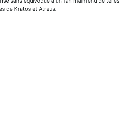
onse sans équivoque à un fan maintenu de telles
es de Kratos et Atreus.