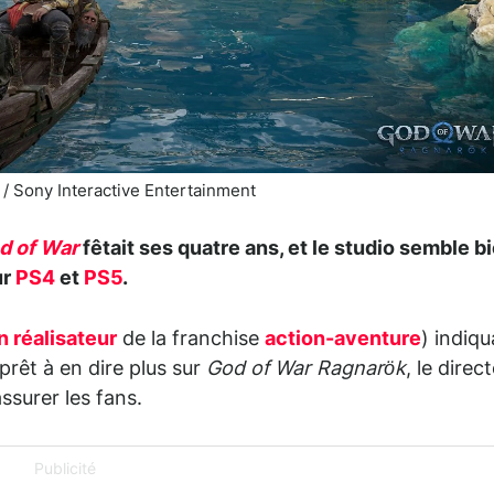
/ Sony Interactive Entertainment
d of War
fêtait ses quatre ans, et le studio semble b
ur
PS4
et
PS5
.
n réalisateur
de la franchise
action-aventure
) indiq
 prêt à en dire plus sur
God of War Ragnarök
, le direc
ssurer les fans.
Publicité