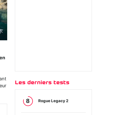
ien
uant
Les derniers tests
teur
8
Rogue Legacy 2