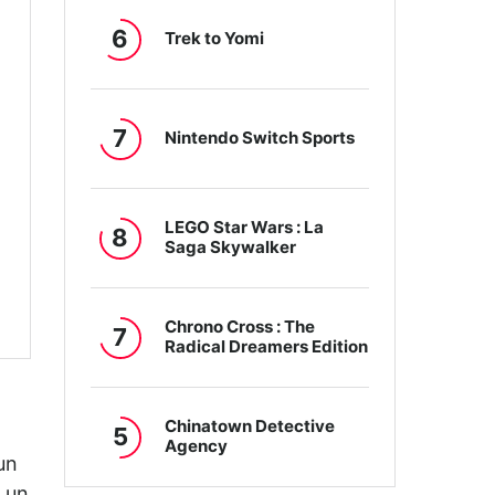
6
Trek to Yomi
7
Nintendo Switch Sports
LEGO Star Wars : La
8
Saga Skywalker
Chrono Cross : The
7
Radical Dreamers Edition
Chinatown Detective
5
Agency
un