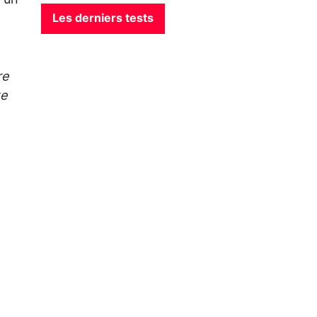
r un
Les derniers tests
re
te