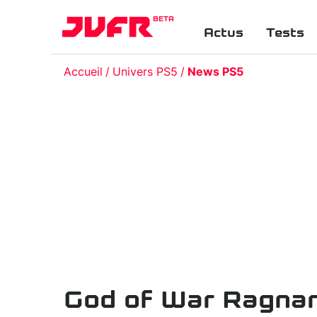
BETA
Actus
Tests
Accueil
Univers PS5
News PS5
God of War Ragnarö