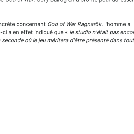
se
God of War
. Cory Balrog en a profité pour adresse
oncrète concernant
God of War Ragnarök
, l'homme a
-ci a en effet indiqué que «
le studio n'était pas enco
la seconde où le jeu méritera d'être présenté dans tou