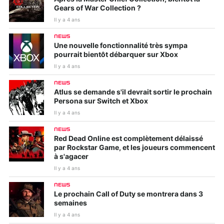
Gears of War Collection ?
Il y a 4 ans
NEWS
Une nouvelle fonctionnalité très sympa
pourrait bientôt débarquer sur Xbox
Il y a 4 ans
NEWS
Atlus se demande s'il devrait sortir le prochain
Persona sur Switch et Xbox
Il y a 4 ans
NEWS
Red Dead Online est complètement délaissé
par Rockstar Game, et les joueurs commencent
à s'agacer
Il y a 4 ans
NEWS
Le prochain Call of Duty se montrera dans 3
semaines
Il y a 4 ans