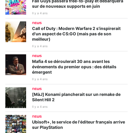
Fall Guys passera free-to-play et débarquera
sur de nouveaux supports en juin
Il y a 4 ans
NEWS
Call of Duty : Modern Warfare 2 s'inspirerait
d'un aspect de CS:GO (mais pas de son
meilleur)
Il y a 4 ans
NEWS
Mafia 4 se déroulerait 30 ans avant les
événements du premier opus : des détails
émergent
Il y a 4 ans
NEWS
[MàJ] Konami plancherait sur un remake de
Silent Hill 2
Il y a 4 ans
NEWS
Ubisoft+, le service de l'éditeur français arrive
sur PlayStation