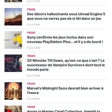
Il y a 4 ans
NEWS
Des décors hallucinants sous Unreal Engine 5
que vous ne verrez pas de si tôt dans un jeu
Il y a 4 ans
NEWS
Sony confirme les jeux inclus dans son
nouveau PlayStation Plus... et il y a du lourd !
Il y a 4 ans
NEWS
20 Minutes Till Dawn, qu'est-ce que c'est ? Le
successeur de Vampire Survivors dont tout le
monde parle
Il y a 4 ans
NEWS
Marvel's Midnight Suns devrait bien arriver à
l'heure
Il y a 4 ans
NEWS
Après la Master Chief Collection, bientôt la