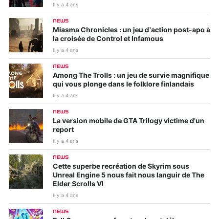
Il y a 4 ans
NEWS
Miasma Chronicles : un jeu d’action post-apo à
la croisée de Control et Infamous
Il y a 4 ans
NEWS
Among The Trolls : un jeu de survie magnifique
qui vous plonge dans le folklore finlandais
Il y a 4 ans
NEWS
La version mobile de GTA Trilogy victime d'un
report
Il y a 4 ans
NEWS
Cette superbe recréation de Skyrim sous
Unreal Engine 5 nous fait nous languir de The
Elder Scrolls VI
Il y a 4 ans
NEWS