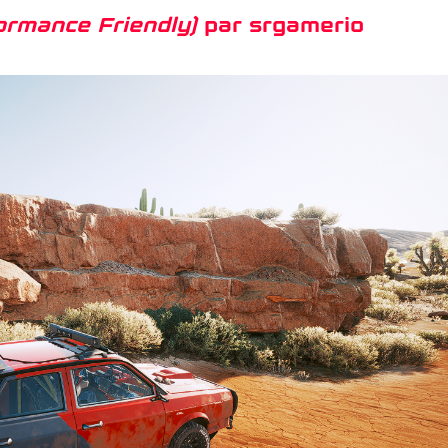
rmance Friendly)
par srgamerio