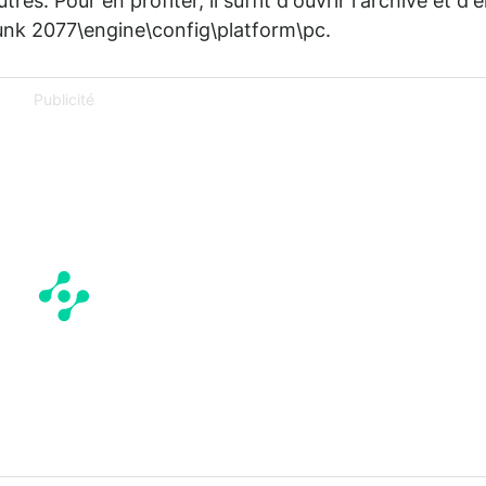
res. Pour en profiter, il suffit d'ouvrir l'archive et d'
unk 2077\engine\config\platform\pc.
Publicité