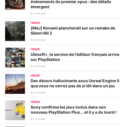
événements du premier opus : des détails
émergent
Il y a 4 ans
NEWS
[MàJ] Konami plancherait sur un remake de
Silent Hill 2
Il y a 4 ans
NEWS
Ubisoft+, le service de l'éditeur français arrive
sur PlayStation
Il y a 4 ans
NEWS
Des décors hallucinants sous Unreal Engine 5
que vous ne verrez pas de si tôt dans un jeu
Il y a 4 ans
NEWS
Sony confirme les jeux inclus dans son
nouveau PlayStation Plus... et il y a du lourd !
Il y a 4 ans