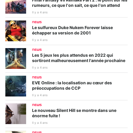
Final Fantasy VII Remake Part 2 : le point sur les
rumeurs, ce que l’on sait, ce que l’on attend
Il y a 4 ans
NEWS
Le sulfureux Duke Nukem Forever laisse
échapper sa version de 2001
Il y a 4 ans
NEWS
Les 5 jeux les plus attendus en 2022 qui
sortiront malheureusement l'année prochaine
Il y a 4 ans
NEWS
EVE Online : la localisation au cœur des
préoccupations de CCP
Il y a 4 ans
NEWS
Le nouveau Silent Hill se montre dans une
énorme fuite !
Il y a 4 ans
NEWS