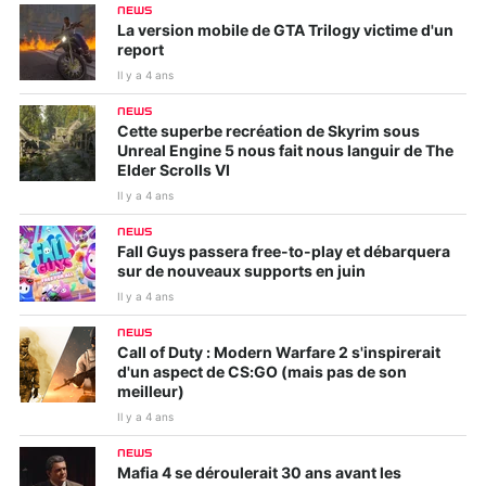
NEWS
La version mobile de GTA Trilogy victime d'un
report
Il y a 4 ans
NEWS
Cette superbe recréation de Skyrim sous
Unreal Engine 5 nous fait nous languir de The
Elder Scrolls VI
Il y a 4 ans
NEWS
Fall Guys passera free-to-play et débarquera
sur de nouveaux supports en juin
Il y a 4 ans
NEWS
Call of Duty : Modern Warfare 2 s'inspirerait
d'un aspect de CS:GO (mais pas de son
meilleur)
Il y a 4 ans
NEWS
Mafia 4 se déroulerait 30 ans avant les