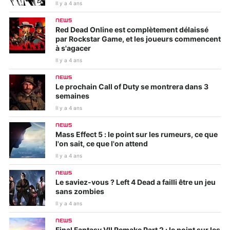
Il y a 4 ans
NEWS
Red Dead Online est complètement délaissé
par Rockstar Game, et les joueurs commencent
à s'agacer
Il y a 4 ans
NEWS
Le prochain Call of Duty se montrera dans 3
semaines
Il y a 4 ans
NEWS
Mass Effect 5 : le point sur les rumeurs, ce que
l'on sait, ce que l'on attend
Il y a 4 ans
NEWS
Le saviez-vous ? Left 4 Dead a failli être un jeu
sans zombies
Il y a 4 ans
NEWS