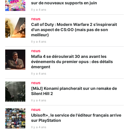
sur de nouveaux supports en juin
Il y a 4 ans
NEWS
Call of Duty : Modern Warfare 2 s'inspirerait
d'un aspect de CS:GO (mais pas de son
meilleur)
Il y a 4 ans
NEWS
Mafia 4 se déroulerait 30 ans avant les
événements du premier opus : des détails
émergent
Il y a 4 ans
NEWS
[MàJ] Konami plancherait sur un remake de
Silent Hill 2
Il y a 4 ans
NEWS
Ubisoft+, le service de l'éditeur français arrive
sur PlayStation
Il y a 4 ans