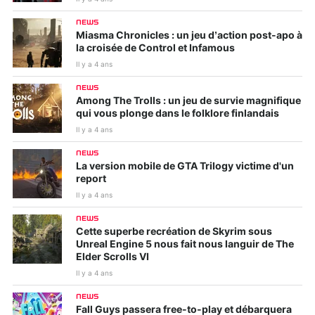
NEWS
Miasma Chronicles : un jeu d’action post-apo à
la croisée de Control et Infamous
Il y a 4 ans
NEWS
Among The Trolls : un jeu de survie magnifique
qui vous plonge dans le folklore finlandais
Il y a 4 ans
NEWS
La version mobile de GTA Trilogy victime d'un
report
Il y a 4 ans
NEWS
Cette superbe recréation de Skyrim sous
Unreal Engine 5 nous fait nous languir de The
Elder Scrolls VI
Il y a 4 ans
NEWS
Fall Guys passera free-to-play et débarquera