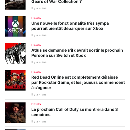
Gears of War Collection ?
Il y a 4 ans
NEWS
Une nouvelle fonctionnalité très sympa
pourrait bientôt débarquer sur Xbox
Il y a 4 ans
NEWS
Atlus se demande s'il devrait sortir le prochain
Persona sur Switch et Xbox
Il y a 4 ans
NEWS
Red Dead Online est complètement délaissé
par Rockstar Game, et les joueurs commencent
à s'agacer
Il y a 4 ans
NEWS
Le prochain Call of Duty se montrera dans 3
semaines
Il y a 4 ans