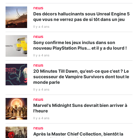
NEWS
Des décors hallucinants sous Unreal Engine 5
que vous ne verrez pas de si tôt dans un jeu
Il y a 4 ans
NEWS
Sony confirme les jeux inclus dans son
nouveau PlayStation Plus... et il y a du lourd !
Il y a 4 ans
NEWS
20 Minutes Till Dawn, qu'est-ce que c'est ? Le
successeur de Vampire Survivors dont tout le
monde parle
Il y a 4 ans
NEWS
Marvel's Midnight Suns devrait bien arriver à
l'heure
Il y a 4 ans
NEWS
Après la Master Chief Collection, bientôt la