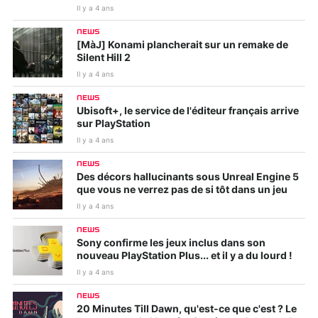
Il y a 4 ans
NEWS
[MàJ] Konami plancherait sur un remake de
Silent Hill 2
Il y a 4 ans
NEWS
Ubisoft+, le service de l'éditeur français arrive
sur PlayStation
Il y a 4 ans
NEWS
Des décors hallucinants sous Unreal Engine 5
que vous ne verrez pas de si tôt dans un jeu
Il y a 4 ans
NEWS
Sony confirme les jeux inclus dans son
nouveau PlayStation Plus... et il y a du lourd !
Il y a 4 ans
NEWS
20 Minutes Till Dawn, qu'est-ce que c'est ? Le