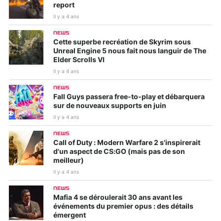
report
Il y a 4 ans
NEWS
Cette superbe recréation de Skyrim sous
Unreal Engine 5 nous fait nous languir de The
Elder Scrolls VI
Il y a 4 ans
NEWS
Fall Guys passera free-to-play et débarquera
sur de nouveaux supports en juin
Il y a 4 ans
NEWS
Call of Duty : Modern Warfare 2 s'inspirerait
d'un aspect de CS:GO (mais pas de son
meilleur)
Il y a 4 ans
NEWS
Mafia 4 se déroulerait 30 ans avant les
événements du premier opus : des détails
émergent