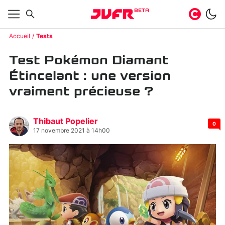
BETA
Accueil
Tests
Test Pokémon Diamant
Étincelant : une version
vraiment précieuse ?
Thibaut Popelier
0
17 novembre 2021 à 14h00