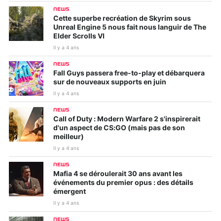
NEWS
Cette superbe recréation de Skyrim sous
Unreal Engine 5 nous fait nous languir de The
Elder Scrolls VI
Il y a 4 ans
NEWS
Fall Guys passera free-to-play et débarquera
sur de nouveaux supports en juin
Il y a 4 ans
NEWS
Call of Duty : Modern Warfare 2 s'inspirerait
d'un aspect de CS:GO (mais pas de son
meilleur)
Il y a 4 ans
NEWS
Mafia 4 se déroulerait 30 ans avant les
événements du premier opus : des détails
émergent
Il y a 4 ans
NEWS