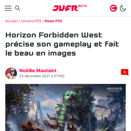
BETA
Accueil
Univers PS5
News PS5
Horizon Forbidden West
précise son gameplay et fait
le beau en images
Noëllie Mautaint
0
23 décembre 2021 à 07h50