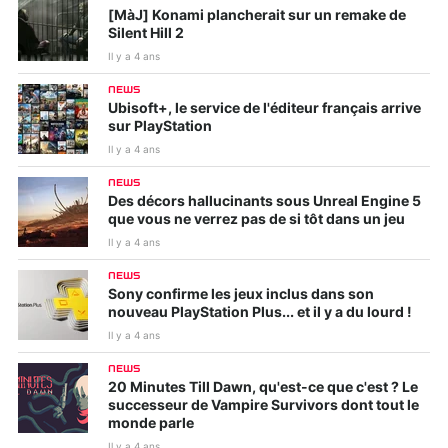
[MàJ] Konami plancherait sur un remake de
Silent Hill 2
Il y a 4 ans
NEWS
Ubisoft+, le service de l'éditeur français arrive
sur PlayStation
Il y a 4 ans
NEWS
Des décors hallucinants sous Unreal Engine 5
que vous ne verrez pas de si tôt dans un jeu
Il y a 4 ans
NEWS
Sony confirme les jeux inclus dans son
nouveau PlayStation Plus... et il y a du lourd !
Il y a 4 ans
NEWS
20 Minutes Till Dawn, qu'est-ce que c'est ? Le
successeur de Vampire Survivors dont tout le
monde parle
Il y a 4 ans