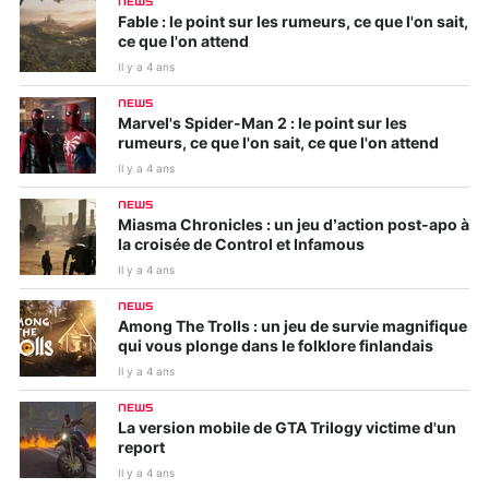
NEWS
Fable : le point sur les rumeurs, ce que l'on sait,
ce que l'on attend
Il y a 4 ans
NEWS
Marvel's Spider-Man 2 : le point sur les
rumeurs, ce que l'on sait, ce que l'on attend
Il y a 4 ans
NEWS
Miasma Chronicles : un jeu d’action post-apo à
la croisée de Control et Infamous
Il y a 4 ans
NEWS
Among The Trolls : un jeu de survie magnifique
qui vous plonge dans le folklore finlandais
Il y a 4 ans
NEWS
La version mobile de GTA Trilogy victime d'un
report
Il y a 4 ans