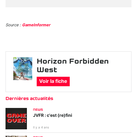
Source :
GameInformer
Horizon Forbidden
West
Voir la fiche
Dernières actualités
NEWS
JVFR : c'est (re)fini
Il y a 4 ans