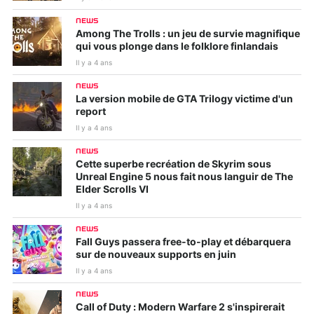
NEWS
Among The Trolls : un jeu de survie magnifique
qui vous plonge dans le folklore finlandais
Il y a 4 ans
NEWS
La version mobile de GTA Trilogy victime d'un
report
Il y a 4 ans
NEWS
Cette superbe recréation de Skyrim sous
Unreal Engine 5 nous fait nous languir de The
Elder Scrolls VI
Il y a 4 ans
NEWS
Fall Guys passera free-to-play et débarquera
sur de nouveaux supports en juin
Il y a 4 ans
NEWS
Call of Duty : Modern Warfare 2 s'inspirerait