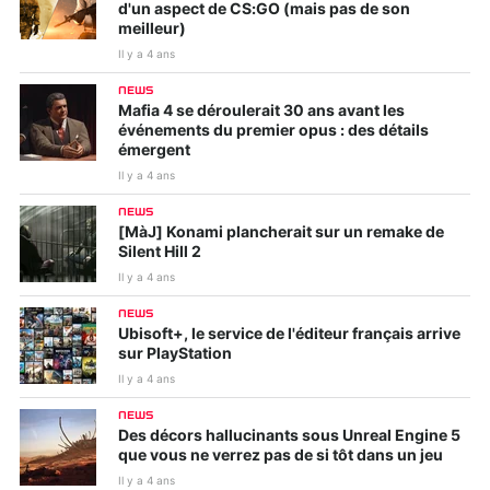
d'un aspect de CS:GO (mais pas de son
meilleur)
Il y a 4 ans
NEWS
Mafia 4 se déroulerait 30 ans avant les
événements du premier opus : des détails
émergent
Il y a 4 ans
NEWS
[MàJ] Konami plancherait sur un remake de
Silent Hill 2
Il y a 4 ans
NEWS
Ubisoft+, le service de l'éditeur français arrive
sur PlayStation
Il y a 4 ans
NEWS
Des décors hallucinants sous Unreal Engine 5
que vous ne verrez pas de si tôt dans un jeu
Il y a 4 ans