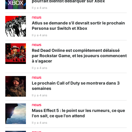
pourrait bientôt débarquer sur Xbox
Il y a 4 ans
NEWS
Atlus se demande s'il devrait sortir le prochain
Persona sur Switch et Xbox
Il y a 4 ans
NEWS
Red Dead Online est complètement délaissé
par Rockstar Game, et les joueurs commencent
à s'agacer
Il y a 4 ans
NEWS
Le prochain Call of Duty se montrera dans 3
semaines
Il y a 4 ans
NEWS
Mass Effect 5 : le point sur les rumeurs, ce que
l'on sait, ce que l'on attend
Il y a 4 ans