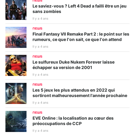
NEWS
Le saviez-vous ? Left 4 Dead a failli être un jeu
sans zombies
Il y a 4 ans
NEWS
Final Fantasy VII Remake Part 2 : le point sur les
rumeurs, ce que l’on sait, ce que l’on attend
Il y a 4 ans
NEWS
Le sulfureux Duke Nukem Forever laisse
échapper sa version de 2001
Il y a 4 ans
NEWS
Les 5 jeux les plus attendus en 2022 qui
sortiront malheureusement l'année prochaine
Il y a 4 ans
NEWS
EVE Online : la localisation au cœur des
préoccupations de CCP
Il y a 4 ans