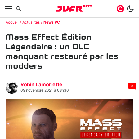
BETA
Accueil
Actualités
News PC
Mass Effect Édition
Légendaire : un DLC
manquant restauré par les
modders
Robin Lamorlette
0
09 novembre 2021 à 08h30