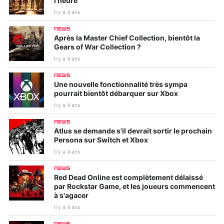
l'heure
Il y a 4 ans
NEWS
Après la Master Chief Collection, bientôt la
Gears of War Collection ?
Il y a 4 ans
NEWS
Une nouvelle fonctionnalité très sympa
pourrait bientôt débarquer sur Xbox
Il y a 4 ans
NEWS
Atlus se demande s'il devrait sortir le prochain
Persona sur Switch et Xbox
Il y a 4 ans
NEWS
Red Dead Online est complètement délaissé
par Rockstar Game, et les joueurs commencent
à s'agacer
Il y a 4 ans
NEWS