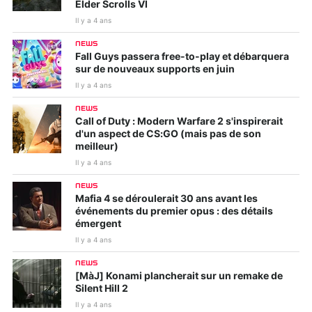
Elder Scrolls VI
Il y a 4 ans
NEWS
Fall Guys passera free-to-play et débarquera
sur de nouveaux supports en juin
Il y a 4 ans
NEWS
Call of Duty : Modern Warfare 2 s'inspirerait
d'un aspect de CS:GO (mais pas de son
meilleur)
Il y a 4 ans
NEWS
Mafia 4 se déroulerait 30 ans avant les
événements du premier opus : des détails
émergent
Il y a 4 ans
NEWS
[MàJ] Konami plancherait sur un remake de
Silent Hill 2
Il y a 4 ans