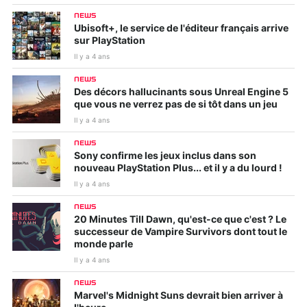
NEWS
Ubisoft+, le service de l'éditeur français arrive
sur PlayStation
Il y a 4 ans
NEWS
Des décors hallucinants sous Unreal Engine 5
que vous ne verrez pas de si tôt dans un jeu
Il y a 4 ans
NEWS
Sony confirme les jeux inclus dans son
nouveau PlayStation Plus... et il y a du lourd !
Il y a 4 ans
NEWS
20 Minutes Till Dawn, qu'est-ce que c'est ? Le
successeur de Vampire Survivors dont tout le
monde parle
Il y a 4 ans
NEWS
Marvel's Midnight Suns devrait bien arriver à