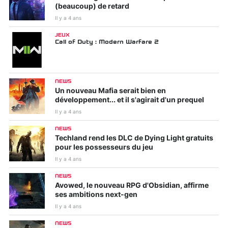
(beaucoup) de retard
Il y a 4 ans
JEUX
Call of Duty : Modern Warfare 2
NEWS
Un nouveau Mafia serait bien en
développement... et il s'agirait d'un prequel
Il y a 4 ans
NEWS
Techland rend les DLC de Dying Light gratuits
pour les possesseurs du jeu
Il y a 4 ans
NEWS
Avowed, le nouveau RPG d'Obsidian, affirme
ses ambitions next-gen
Il y a 4 ans
NEWS