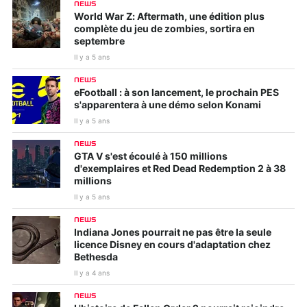
NEWS
World War Z: Aftermath, une édition plus
complète du jeu de zombies, sortira en
septembre
Il y a 5 ans
NEWS
eFootball : à son lancement, le prochain PES
s'apparentera à une démo selon Konami
Il y a 5 ans
NEWS
GTA V s'est écoulé à 150 millions
d'exemplaires et Red Dead Redemption 2 à 38
millions
Il y a 5 ans
NEWS
Indiana Jones pourrait ne pas être la seule
licence Disney en cours d'adaptation chez
Bethesda
Il y a 4 ans
NEWS