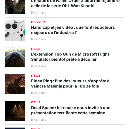
L'histoire de Fallen Order 2 pourrait rejoindre
celle de la série Obi-Wan Kenobi
Il y a 4 ans
DOSSIER
Handicap et jeu vidéo : que font les acteurs
majeurs de l'industrie ?
Il y a 4 ans
NEWS
L'extension Top Gun de Microsoft Flight
Simulator bientôt prête à décoller
Il y a 4 ans
NEWS
Elden Ring : l’un des joueurs s’apprête à
vaincre Malenia pour la 1000e fois
Il y a 4 ans
NEWS
Dead Space : le remake nous invite à une
présentation terrifiante cette semaine
Il y a 4 ans