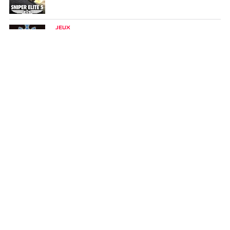
JEUX
Souldiers
JEUX
Vampire : The Masquerade - Swansong
GUIDE D'ACHAT
Les meilleurs jeux de gestion (2022)
Il y a 4 ans
GUIDE D'ACHAT
Pas le temps de jouer ? Voici 10 excellents jeux
à finir en moins de 10 heures
Il y a 4 ans
NEWS
Elden Ring plus pixelisé que jamais sur ce