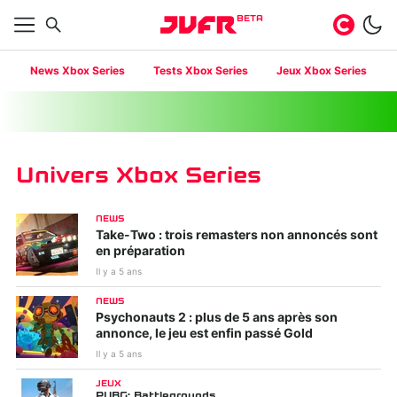
BETA
News Xbox Series
Tests Xbox Series
Jeux Xbox Series
Univers Xbox Series
NEWS
Take-Two : trois remasters non annoncés sont
en préparation
Il y a 5 ans
NEWS
Psychonauts 2 : plus de 5 ans après son
annonce, le jeu est enfin passé Gold
Il y a 5 ans
JEUX
PUBG: Battlegrounds