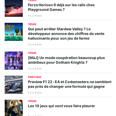
NEWS
Forza Horizon 6 déjà sur les rails chez
Playground Games ?
Il y a 4 ans
NEWS
Qui peut arrêter Stardew Valley ? Le
développeur annonce des chiffres de vente
hallucinants pour son jeu de ferme
Il y a 4 ans
NEWS
[MàJ] Un mode coopération beaucoup plus
ambitieux pour Gotham Knights ?
Il y a 4 ans
PREVIEW
Preview F1 22 : EA et Codemasters ne semblent
pas près de changer une formule qui gagne
Il y a 4 ans
NEWS
Les 10 jeux qui vont vous faire pleurer