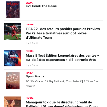
JEUX
Evil Dead: The Game
NEWS
FIFA 22 : des retours positifs pour les Preview
Packs, les alternatives aux loot boxes
d'Ultimate Team
Il y a 5 ans
NEWS
Mass Effect Édition Légendaire : des ventes «
au-delà des espérances » d'Electronic Arts
Il y a 5 ans
JEUX
Open Roads
PC / PlayStation 5 / PlayStation 4 / Xbox Series X | S / Xbox One
Narratif
NEWS
Manageur toxique, le directeur créatif de
Fullbright (Gone Home) démissionne ; Open