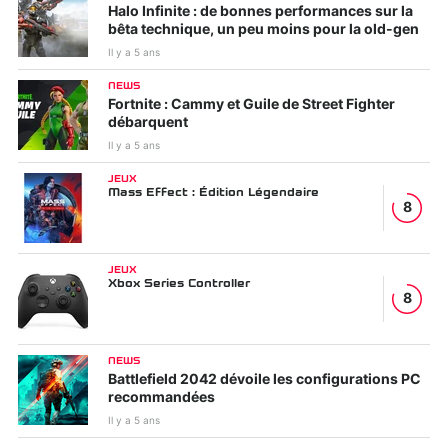
Halo Infinite : de bonnes performances sur la
bêta technique, un peu moins pour la old-gen
Il y a 5 ans
NEWS
Fortnite : Cammy et Guile de Street Fighter
débarquent
Il y a 5 ans
JEUX
Mass Effect : Édition Légendaire
8
JEUX
Xbox Series Controller
8
NEWS
Battlefield 2042 dévoile les configurations PC
recommandées
Il y a 5 ans