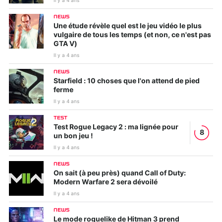
Il y a 4 ans
NEWS
Une étude révèle quel est le jeu vidéo le plus
vulgaire de tous les temps (et non, ce n'est pas
GTA V)
Il y a 4 ans
NEWS
Starfield : 10 choses que l'on attend de pied
ferme
Il y a 4 ans
TEST
Test Rogue Legacy 2 : ma lignée pour
8
un bon jeu !
Il y a 4 ans
NEWS
On sait (à peu près) quand Call of Duty:
Modern Warfare 2 sera dévoilé
Il y a 4 ans
NEWS
Le mode roguelike de Hitman 3 prend