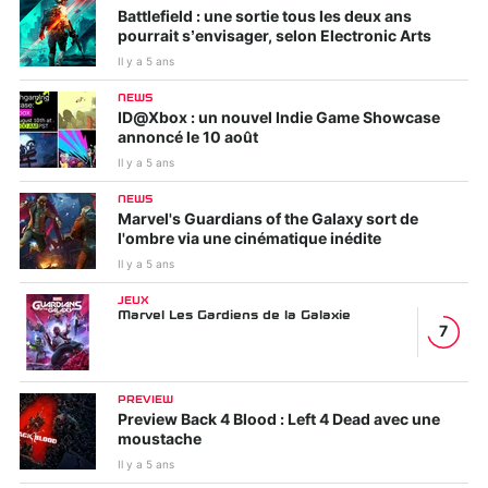
Battlefield : une sortie tous les deux ans
pourrait s’envisager, selon Electronic Arts
Il y a 5 ans
NEWS
ID@Xbox : un nouvel Indie Game Showcase
annoncé le 10 août
Il y a 5 ans
NEWS
Marvel's Guardians of the Galaxy sort de
l'ombre via une cinématique inédite
Il y a 5 ans
JEUX
Marvel Les Gardiens de la Galaxie
7
PREVIEW
Preview Back 4 Blood : Left 4 Dead avec une
moustache
Il y a 5 ans