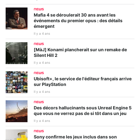
NEWS
Mafia 4 se déroulerait 30 ans avant les
événements du premier opus : des détails
émergent
Il y a 4 ans
NEWS
[MàJ] Konami plancherait sur un remake de
Silent Hill 2
Il y a 4 ans
NEWS
Ubisoft+, le service de l'éditeur français arrive
sur PlayStation
Il y a 4 ans
NEWS
Des décors hallucinants sous Unreal Engine 5
que vous ne verrez pas de si tôt dans un jeu
Il y a 4 ans
NEWS
Sony confirme les jeux inclus dans son