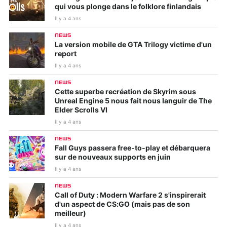
qui vous plonge dans le folklore finlandais
Il y a 4 ans
NEWS
La version mobile de GTA Trilogy victime d'un
report
Il y a 4 ans
NEWS
Cette superbe recréation de Skyrim sous
Unreal Engine 5 nous fait nous languir de The
Elder Scrolls VI
Il y a 4 ans
NEWS
Fall Guys passera free-to-play et débarquera
sur de nouveaux supports en juin
Il y a 4 ans
NEWS
Call of Duty : Modern Warfare 2 s'inspirerait
d'un aspect de CS:GO (mais pas de son
meilleur)
Il y a 4 ans