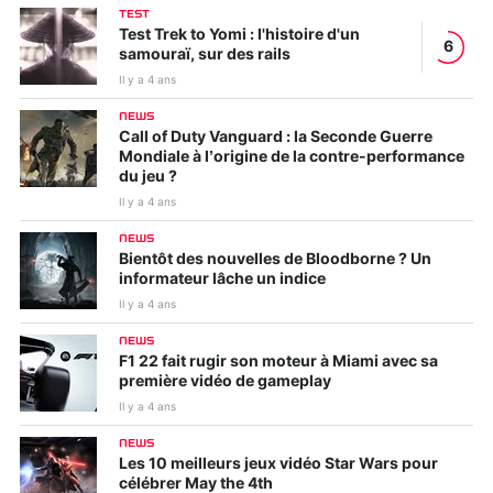
TEST
Test Trek to Yomi : l'histoire d'un
6
samouraï, sur des rails
Il y a 4 ans
NEWS
Call of Duty Vanguard : la Seconde Guerre
Mondiale à l’origine de la contre-performance
du jeu ?
Il y a 4 ans
NEWS
Bientôt des nouvelles de Bloodborne ? Un
informateur lâche un indice
Il y a 4 ans
NEWS
F1 22 fait rugir son moteur à Miami avec sa
première vidéo de gameplay
Il y a 4 ans
NEWS
Les 10 meilleurs jeux vidéo Star Wars pour
célébrer May the 4th