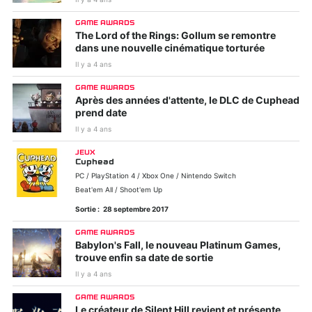
GAME AWARDS
The Lord of the Rings: Gollum se remontre
dans une nouvelle cinématique torturée
Il y a 4 ans
GAME AWARDS
Après des années d'attente, le DLC de Cuphead
prend date
Il y a 4 ans
JEUX
Cuphead
PC / PlayStation 4 / Xbox One / Nintendo Switch
Beat'em All / Shoot'em Up
Sortie :
28 septembre 2017
GAME AWARDS
Babylon's Fall, le nouveau Platinum Games,
trouve enfin sa date de sortie
Il y a 4 ans
GAME AWARDS
Le créateur de Silent Hill revient et présente