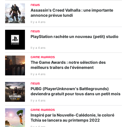
NEWS
Assassin's Creed Valhalla : une importante
annonce prévue lundi
Il y a 4 ans
NEWS
PlayStation rachète un nouveau (petit) studio
Il y a 4 ans
GAME AWARDS
The Game Awards : notre sélection des
meilleurs trailers de l'événement
Il y a 4 ans
NEWS
PUBG (PlayerUnknown’s Battlegrounds)
deviendra gratuit pour tous dans un petit mois
Il y a 4 ans
GAME AWARDS
Inspiré par la Nouvelle-Calédonie, le coloré
Tchia se lancera au printemps 2022
Il y a 4 ans