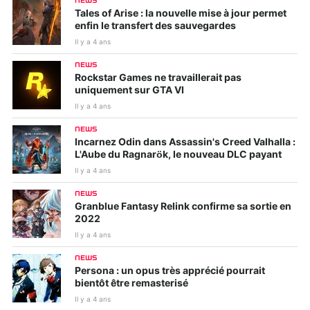
NEWS
Tales of Arise : la nouvelle mise à jour permet
enfin le transfert des sauvegardes
Il y a 4 ans
NEWS
Rockstar Games ne travaillerait pas
uniquement sur GTA VI
Il y a 4 ans
NEWS
Incarnez Odin dans Assassin's Creed Valhalla :
L'Aube du Ragnarök, le nouveau DLC payant
Il y a 4 ans
NEWS
Granblue Fantasy Relink confirme sa sortie en
2022
Il y a 4 ans
NEWS
Persona : un opus très apprécié pourrait
bientôt être remasterisé
Il y a 4 ans