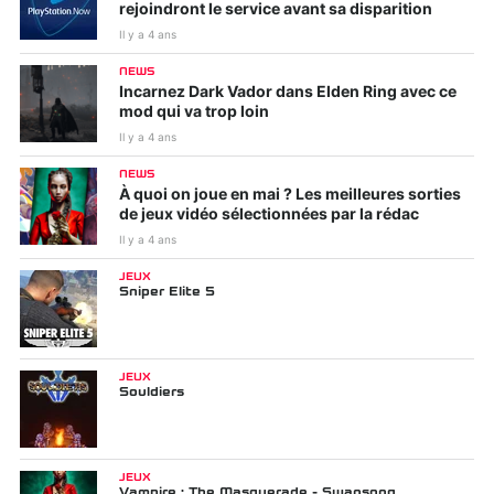
rejoindront le service avant sa disparition
Il y a 4 ans
NEWS
Incarnez Dark Vador dans Elden Ring avec ce
mod qui va trop loin
Il y a 4 ans
NEWS
À quoi on joue en mai ? Les meilleures sorties
de jeux vidéo sélectionnées par la rédac
Il y a 4 ans
JEUX
Sniper Elite 5
JEUX
Souldiers
JEUX
Vampire : The Masquerade - Swansong