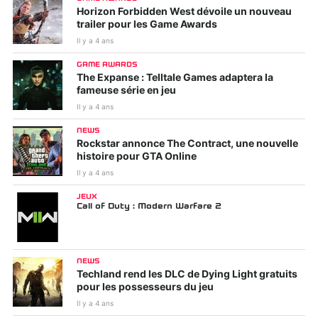
Horizon Forbidden West dévoile un nouveau
trailer pour les Game Awards
Il y a 4 ans
GAME AWARDS
The Expanse : Telltale Games adaptera la
fameuse série en jeu
Il y a 4 ans
NEWS
Rockstar annonce The Contract, une nouvelle
histoire pour GTA Online
Il y a 4 ans
JEUX
Call of Duty : Modern Warfare 2
NEWS
Techland rend les DLC de Dying Light gratuits
pour les possesseurs du jeu
Il y a 4 ans