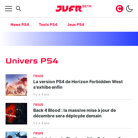
BETA
News PS4
Tests PS4
Jeux PS4
Univers PS4
NEWS
La version PS4 de Horizon Forbidden West
s'exhibe enfin
Il y a 4 ans
NEWS
Back 4 Blood : la massive mise à jour de
décembre sera déployée demain
Il y a 4 ans
NEWS