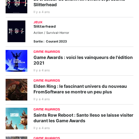
Slitterhead
Il y a 4 ans
JEUX
Slitterhead
Action / Survival-Horror
Sortie :
Courant 2023
GAME AWARDS
Game Awards : voici les vainqueurs de l'édition
2021
Il y a 4 ans
GAME AWARDS
Elden Ring : le fascinant univers du nouveau
FromSoftware se montre un peu plus
Il y a 4 ans
GAME AWARDS
Saints Row Reboot : Santo Ileso se laisse visiter
durant les Game Awards
Il y a 4 ans
GAME AWARDS