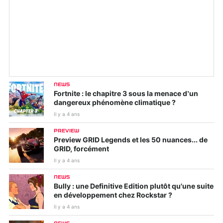
NEWS
Fortnite : le chapitre 3 sous la menace d’un
dangereux phénomène climatique ?
Il y a 4 ans
PREVIEW
Preview GRID Legends et les 50 nuances... de
GRID, forcément
Il y a 4 ans
NEWS
Bully : une Definitive Edition plutôt qu'une suite
en développement chez Rockstar ?
Il y a 4 ans