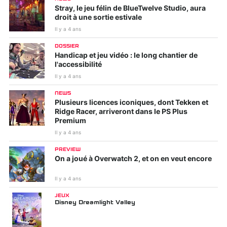
Stray, le jeu félin de BlueTwelve Studio, aura
droit à une sortie estivale
Il y a 4 ans
DOSSIER
Handicap et jeu vidéo : le long chantier de
l'accessibilité
Il y a 4 ans
NEWS
Plusieurs licences iconiques, dont Tekken et
Ridge Racer, arriveront dans le PS Plus
Premium
Il y a 4 ans
PREVIEW
On a joué à Overwatch 2, et on en veut encore
Il y a 4 ans
JEUX
Disney Dreamlight Valley