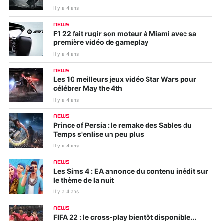
Il y a 4 ans
NEWS
F1 22 fait rugir son moteur à Miami avec sa
première vidéo de gameplay
Il y a 4 ans
NEWS
Les 10 meilleurs jeux vidéo Star Wars pour
célébrer May the 4th
Il y a 4 ans
NEWS
Prince of Persia : le remake des Sables du
Temps s'enlise un peu plus
Il y a 4 ans
NEWS
Les Sims 4 : EA annonce du contenu inédit sur
le thème de la nuit
Il y a 4 ans
NEWS
FIFA 22 : le cross-play bientôt disponible...