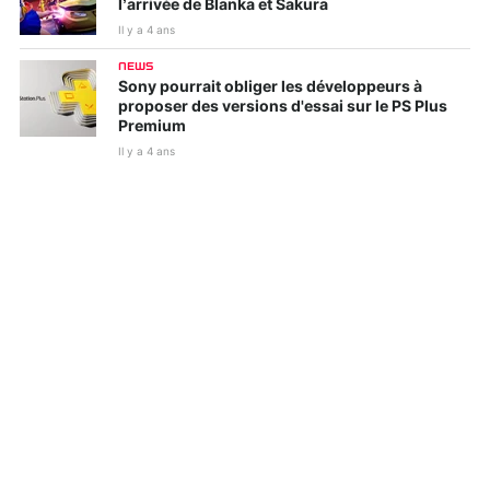
l’arrivée de Blanka et Sakura
Il y a 4 ans
NEWS
Sony pourrait obliger les développeurs à
proposer des versions d'essai sur le PS Plus
Premium
Il y a 4 ans
NEWS
Call of Duty: Warzone : la suite sera annoncée
cette année
Il y a 4 ans
NEWS
Le lancement de l'Overwatch League 2022
chamboulé par la COVID
Il y a 4 ans
NEWS
Il sera bientôt possible de se faire massacrer
en VR grâce à un mod pour Elden Ring
Il y a 4 ans