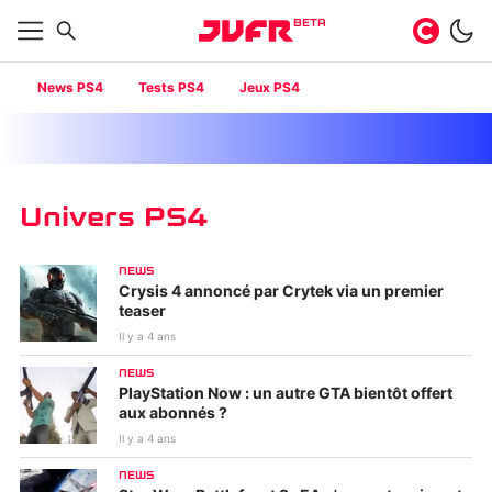
BETA
News PS4
Tests PS4
Jeux PS4
Univers PS4
NEWS
Crysis 4 annoncé par Crytek via un premier
teaser
Il y a 4 ans
NEWS
PlayStation Now : un autre GTA bientôt offert
aux abonnés ?
Il y a 4 ans
NEWS