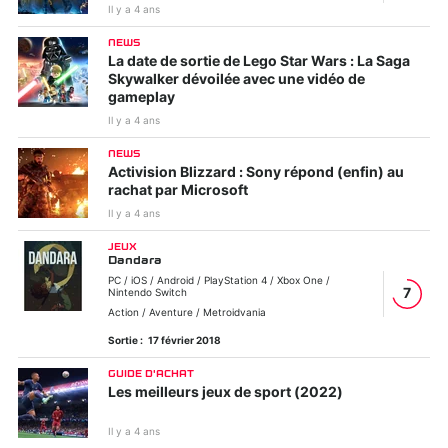
Il y a 4 ans
NEWS
La date de sortie de Lego Star Wars : La Saga
Skywalker dévoilée avec une vidéo de
gameplay
Il y a 4 ans
NEWS
Activision Blizzard : Sony répond (enfin) au
rachat par Microsoft
Il y a 4 ans
JEUX
Dandara
PC / iOS / Android / PlayStation 4 / Xbox One /
7
Nintendo Switch
Action / Aventure / Metroidvania
Sortie :
17 février 2018
GUIDE D'ACHAT
Les meilleurs jeux de sport (2022)
Il y a 4 ans