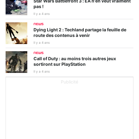
Star Wars Battlefront 3 : EA n'en veut vraiment
pas !
Il y a 4 ans
NEWS
Dying Light 2 : Techland partage la feuille de
route des contenus à venir
Il y a 4 ans
NEWS
Call of Duty : au moins trois autres jeux
sortiront sur PlayStation
Il y a 4 ans
Publicité