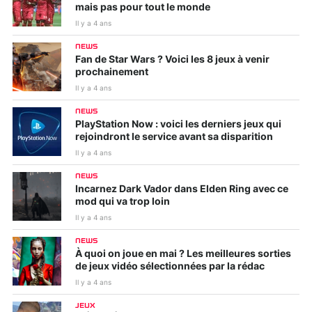
mais pas pour tout le monde
Il y a 4 ans
NEWS
Fan de Star Wars ? Voici les 8 jeux à venir
prochainement
Il y a 4 ans
NEWS
PlayStation Now : voici les derniers jeux qui
rejoindront le service avant sa disparition
Il y a 4 ans
NEWS
Incarnez Dark Vador dans Elden Ring avec ce
mod qui va trop loin
Il y a 4 ans
NEWS
À quoi on joue en mai ? Les meilleures sorties
de jeux vidéo sélectionnées par la rédac
Il y a 4 ans
JEUX