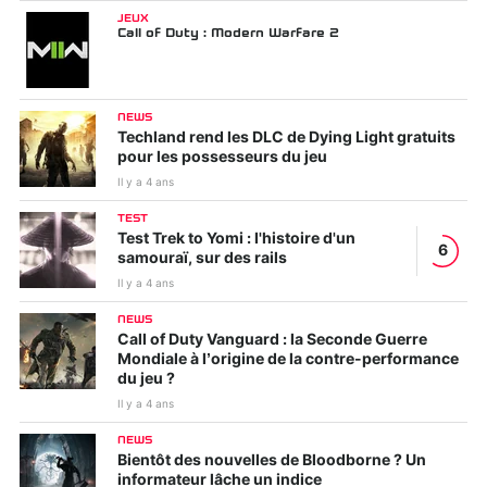
JEUX
Call of Duty : Modern Warfare 2
NEWS
Techland rend les DLC de Dying Light gratuits
pour les possesseurs du jeu
Il y a 4 ans
TEST
Test Trek to Yomi : l'histoire d'un
6
samouraï, sur des rails
Il y a 4 ans
NEWS
Call of Duty Vanguard : la Seconde Guerre
Mondiale à l’origine de la contre-performance
du jeu ?
Il y a 4 ans
NEWS
Bientôt des nouvelles de Bloodborne ? Un
informateur lâche un indice