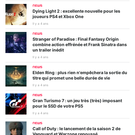
NEWS
Dying Light 2 : excellente nouvelle pour les
joueurs PS4 et Xbox One
Il y a 4 ans
NEWS
Stranger of Paradise : Final Fantasy Origin
combine action effrénée et Frank Sinatra dans
un trailer inédit
Il y a 4 ans
NEWS
Elden Ring : plus rien n'empêchera la sortie du
titre qui promet une belle durée de vie
Il y a 4 ans
NEWS
Gran Turismo 7 : un jeu très (très) imposant
pour le SSD de votre PS5
Il y a 4 ans
NEWS
Call of Duty : le lancement de la saison 2 de
Vanguard et Warzone repoussé