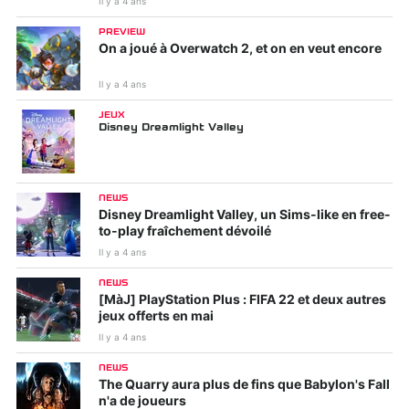
Il y a 4 ans
PREVIEW
On a joué à Overwatch 2, et on en veut encore
Il y a 4 ans
JEUX
Disney Dreamlight Valley
NEWS
Disney Dreamlight Valley, un Sims-like en free-
to-play fraîchement dévoilé
Il y a 4 ans
NEWS
[MàJ] PlayStation Plus : FIFA 22 et deux autres
jeux offerts en mai
Il y a 4 ans
NEWS
The Quarry aura plus de fins que Babylon's Fall
n'a de joueurs