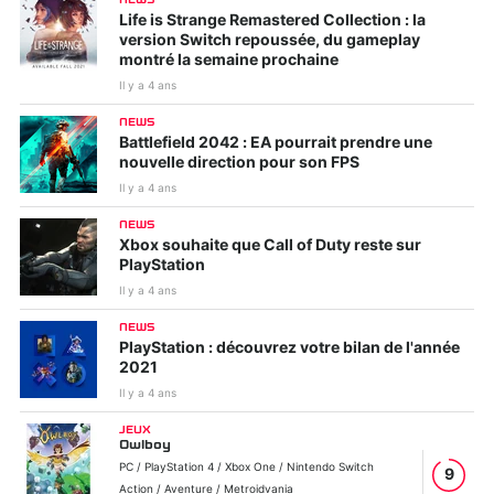
Life is Strange Remastered Collection : la
version Switch repoussée, du gameplay
montré la semaine prochaine
Il y a 4 ans
NEWS
Battlefield 2042 : EA pourrait prendre une
nouvelle direction pour son FPS
Il y a 4 ans
NEWS
Xbox souhaite que Call of Duty reste sur
PlayStation
Il y a 4 ans
NEWS
PlayStation : découvrez votre bilan de l'année
2021
Il y a 4 ans
JEUX
Owlboy
PC / PlayStation 4 / Xbox One / Nintendo Switch
9
Action / Aventure / Metroidvania