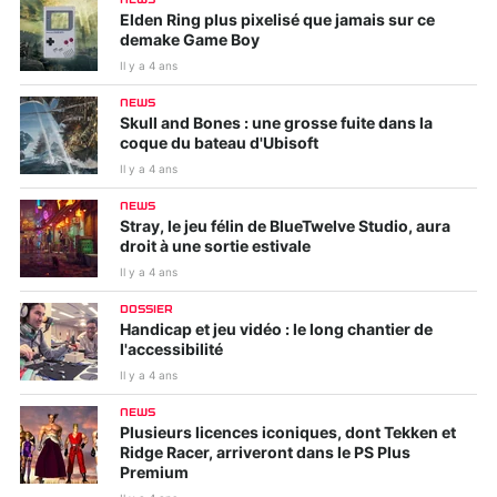
Elden Ring plus pixelisé que jamais sur ce
demake Game Boy
Il y a 4 ans
NEWS
Skull and Bones : une grosse fuite dans la
coque du bateau d'Ubisoft
Il y a 4 ans
NEWS
Stray, le jeu félin de BlueTwelve Studio, aura
droit à une sortie estivale
Il y a 4 ans
DOSSIER
Handicap et jeu vidéo : le long chantier de
l'accessibilité
Il y a 4 ans
NEWS
Plusieurs licences iconiques, dont Tekken et
Ridge Racer, arriveront dans le PS Plus
Premium