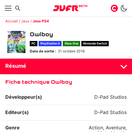
BETA
Accueil
Jeux
Jeux PS4
Owlboy
PC
PlayStation 4
Xbox One
Nintendo Switch
Date de sortie :
31 octobre 2016
Résumé
Fiche technique Owlboy
Développeur(s)
D-Pad Studios
Editeur(s)
D-Pad Studios
Genre
Action, Aventure,