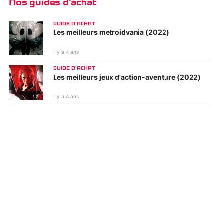
Nos guides d'achat
GUIDE D'ACHAT
Les meilleurs metroidvania (2022)
Il y a 4 ans
Ruined King: a League
F.I.S.T : Forged In
of Legends story
Shadow Torch
GUIDE D'ACHAT
Les meilleurs jeux d'action-aventure (2022)
Il y a 4 ans
Spiritfarer