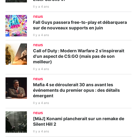
Il y a 4 ans
NEWS
Fall Guys passera free-to-play et débarquera
sur de nouveaux supports en juin
Il y a 4 ans
NEWS
Call of Duty : Modern Warfare 2 s'inspirerait
d'un aspect de CS:GO (mais pas de son
meilleur)
Il y a 4 ans
NEWS
Mafia 4 se déroulerait 30 ans avant les
événements du premier opus : des détails
émergent
Il y a 4 ans
NEWS
[MàJ] Konami plancherait sur un remake de
Silent Hill 2
Il y a 4 ans