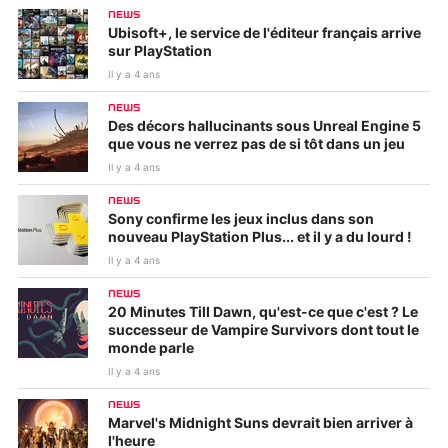
NEWS
Ubisoft+, le service de l'éditeur français arrive
sur PlayStation
Il y a 4 ans
NEWS
Des décors hallucinants sous Unreal Engine 5
que vous ne verrez pas de si tôt dans un jeu
Il y a 4 ans
NEWS
Sony confirme les jeux inclus dans son
nouveau PlayStation Plus... et il y a du lourd !
Il y a 4 ans
NEWS
20 Minutes Till Dawn, qu'est-ce que c'est ? Le
successeur de Vampire Survivors dont tout le
monde parle
Il y a 4 ans
NEWS
Marvel's Midnight Suns devrait bien arriver à
l'heure