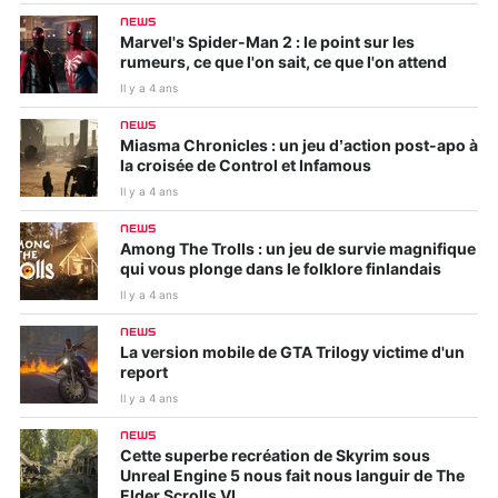
NEWS
Marvel's Spider-Man 2 : le point sur les
rumeurs, ce que l'on sait, ce que l'on attend
Il y a 4 ans
NEWS
Miasma Chronicles : un jeu d’action post-apo à
la croisée de Control et Infamous
Il y a 4 ans
NEWS
Among The Trolls : un jeu de survie magnifique
qui vous plonge dans le folklore finlandais
Il y a 4 ans
NEWS
La version mobile de GTA Trilogy victime d'un
report
Il y a 4 ans
NEWS
Cette superbe recréation de Skyrim sous
Unreal Engine 5 nous fait nous languir de The
Elder Scrolls VI