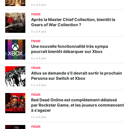
Il y a 4 ans
NEWS
Après la Master Chief Collection, bientôt la
Gears of War Collection ?
Il y a 4 ans
NEWS
Une nouvelle fonctionnalité très sympa
pourrait bientôt débarquer sur Xbox
Il y a 4 ans
NEWS
Atlus se demande s'il devrait sortir le prochain
Persona sur Switch et Xbox
Il y a 4 ans
NEWS
Red Dead Online est complètement délaissé
par Rockstar Game, et les joueurs commencent
à s'agacer
Il y a 4 ans
NEWS