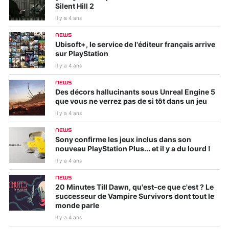
Silent Hill 2
Il y a 4 ans
NEWS
Ubisoft+, le service de l'éditeur français arrive
sur PlayStation
Il y a 4 ans
NEWS
Des décors hallucinants sous Unreal Engine 5
que vous ne verrez pas de si tôt dans un jeu
Il y a 4 ans
NEWS
Sony confirme les jeux inclus dans son
nouveau PlayStation Plus... et il y a du lourd !
Il y a 4 ans
NEWS
20 Minutes Till Dawn, qu'est-ce que c'est ? Le
successeur de Vampire Survivors dont tout le
monde parle
Il y a 4 ans