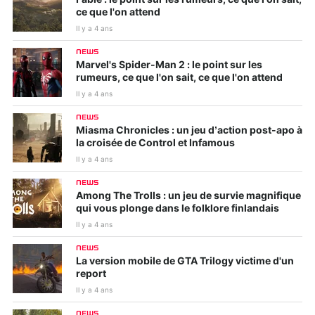
Fable : le point sur les rumeurs, ce que l'on sait,
ce que l'on attend
Il y a 4 ans
NEWS
Marvel's Spider-Man 2 : le point sur les
rumeurs, ce que l'on sait, ce que l'on attend
Il y a 4 ans
NEWS
Miasma Chronicles : un jeu d’action post-apo à
la croisée de Control et Infamous
Il y a 4 ans
NEWS
Among The Trolls : un jeu de survie magnifique
qui vous plonge dans le folklore finlandais
Il y a 4 ans
NEWS
La version mobile de GTA Trilogy victime d'un
report
Il y a 4 ans
NEWS