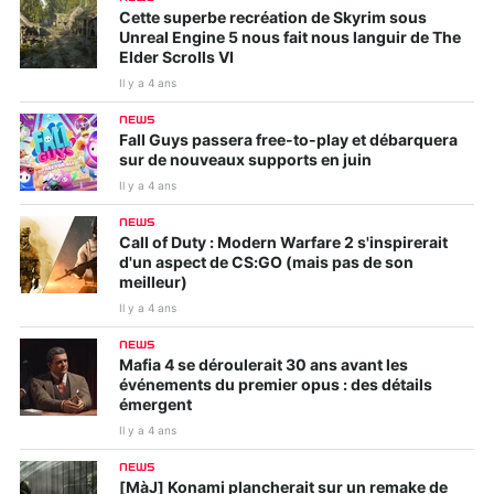
Cette superbe recréation de Skyrim sous
Unreal Engine 5 nous fait nous languir de The
Elder Scrolls VI
Il y a 4 ans
NEWS
Fall Guys passera free-to-play et débarquera
sur de nouveaux supports en juin
Il y a 4 ans
NEWS
Call of Duty : Modern Warfare 2 s'inspirerait
d'un aspect de CS:GO (mais pas de son
meilleur)
Il y a 4 ans
NEWS
Mafia 4 se déroulerait 30 ans avant les
événements du premier opus : des détails
émergent
Il y a 4 ans
NEWS
[MàJ] Konami plancherait sur un remake de